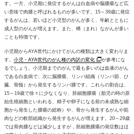
す。一方、小児期に発症するがんは白血病や脳腫瘍など広
い意味で肉腫と呼ばれるものが多いです。15～39歳に発症
するがんは、若いほど小児型のがんが多く、年齢とともに
成人型のがんが増えます。また、稀（まれ）ながんが多い
ことも特徴です。
小児期からAYA世代にかけてがんの種類は大きく変わりま
す。
小児・AYA世代のがん種の内訳の変化
が参考にな
るでしょう。小児期までのがんで最も多いのは血液のがん
である白血病で、次に脳腫瘍、リンパ組織（リンパ節、ひ
臓、骨髄）から発生するリンパ腫です。これらの割合は、
15～19歳で徐々に少なくなり、胚細胞腫瘍（胎児の時の原
始生殖細胞といわれる、精子や卵子になる前の未成熟な細
胞から発生した腫瘍の総称）や、骨から発生するがんや筋
肉などの軟部組織から発生するがんが増えます。20～29歳
では骨肉腫などは減少しますが，胚細胞腫瘍の発症数はほ