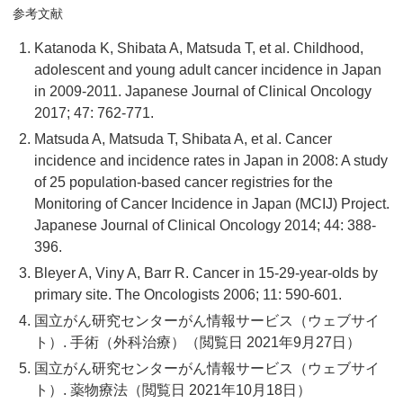
参考文献
Katanoda K, Shibata A, Matsuda T, et al. Childhood,
adolescent and young adult cancer incidence in Japan
in 2009-2011. Japanese Journal of Clinical Oncology
2017; 47: 762-771.
Matsuda A, Matsuda T, Shibata A, et al. Cancer
incidence and incidence rates in Japan in 2008: A study
of 25 population-based cancer registries for the
Monitoring of Cancer Incidence in Japan (MCIJ) Project.
Japanese Journal of Clinical Oncology 2014; 44: 388-
396.
Bleyer A, Viny A, Barr R. Cancer in 15-29-year-olds by
primary site. The Oncologists 2006; 11: 590-601.
国立がん研究センターがん情報サービス（ウェブサイ
ト）. 手術（外科治療）（閲覧日 2021年9月27日）
国立がん研究センターがん情報サービス（ウェブサイ
ト）. 薬物療法（閲覧日 2021年10月18日）