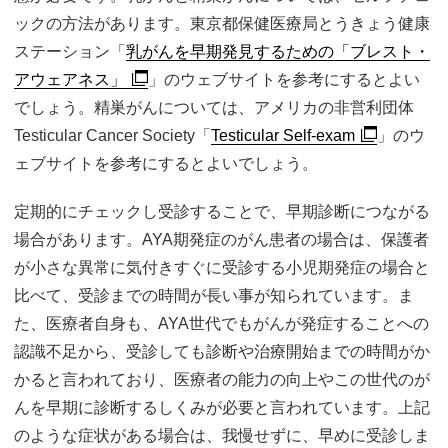
ックの方法があります。東京都保健医療局とうきょう健康
ステーション「
乳がんを早期発見するための「ブレスト・
アウェアネス」
」のウェブサイトを参考にするとよい
でしょう。精巣がんについては、アメリカの非営利団体
Testicular Cancer Society「
Testicular Self-exam
」のウ
ェブサイトを参考にするとよいでしょう。
定期的にチェックし受診することで、早期診断につながる
場合があります。AYA期発症のがん患者の場合は、保護者
が小さな異常に気付きすぐに受診する小児期発症の場合と
比べて、受診までの時間が長い事が知られています。ま
た、医療者自身も、AYA世代でもがんが発症することへの
認識不足から、受診しても診断や治療開始までの時間がか
かると言われており、医療者の能力の向上やこの世代のが
んを早期に診断するしくみが必要と言われています。上記
のような症状がある場合は、我慢せずに、早めに受診しま