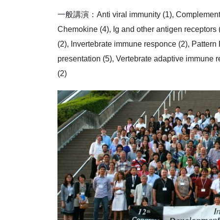
一般講演：Anti viral immunity (1), Complement a
Chemokine (4), Ig and other antigen receptors (
(2), Invertebrate immune responce (2), Pattern
presentation (5), Vertebrate adaptive immune 
(2)