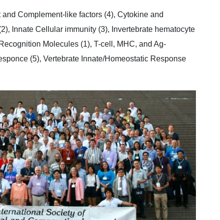
nd Complement-like factors (4), Cytokine and
2), Innate Cellular immunity (3), Invertebrate hematocyte
 Recognition Molecules (1), T-cell, MHC, and Ag-
responce (5), Vertebrate Innate/Homeostatic Response