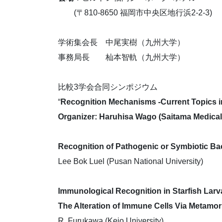
(〒810-8650 福岡市中央区地行浜2-2-3)
学術集会長 中尾実樹（九州大学）
事務局長 杣本智軌（九州大学）
比較3学会合同シンポジウム
“
Recognition Mechanisms -Current Topics i
Organizer: Haruhisa Wago (Saitama Medical 
Recognition of Pathogenic or Symbiotic Ba
Lee Bok Luel (Pusan National University)
Immunological Recognition in Starfish Larv
The Alteration of Immune Cells Via Metamo
R. Furukawa (Keio University)