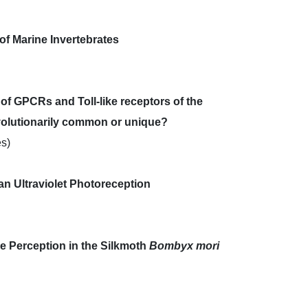
f Marine Invertebrates
of GPCRs and Toll-like receptors of the
evolutionarily common or unique?
es)
n Ultraviolet Photoreception
ne Perception in the Silkmoth
Bombyx mori