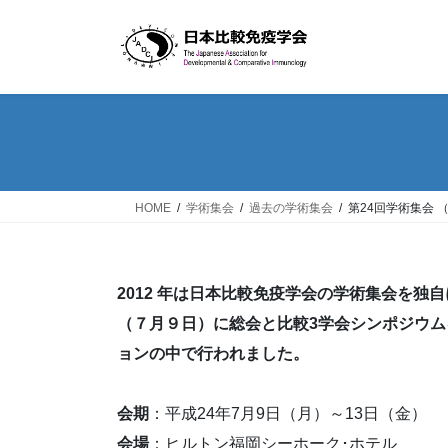
コ
ナ
ン
ビ
テ
ゲ
ン
ー
ツ
シ
へ
ョ
ス
ン
キ
に
ッ
移
HOME
学術集会
過去の学術集会
第24回学術集会 （
プ
動
2012 年は日本比較免疫学会の学術集会を独
（７月９日）に総会と比較3学会シンポジウ
ョンの中で行われました。
会期
：平成24年7月9日（月）～13日（金）
会場
：ヒルトン福岡シーホーク･ホテル