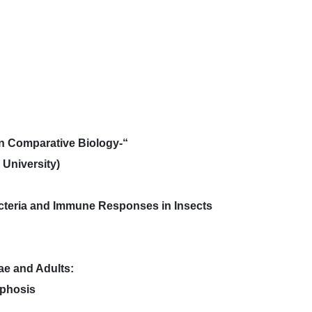
n Comparative Biology-“
University)
cteria and Immune Responses in Insects
ae and Adults:
rphosis