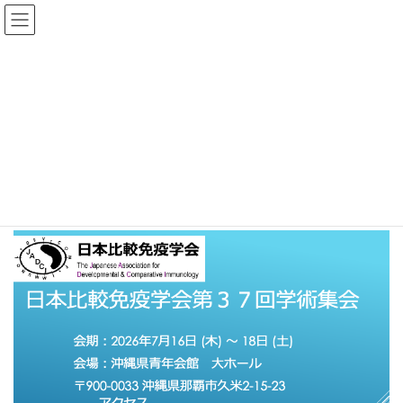
コ
ナ
ン
ビ
テ
ゲ
ン
ー
過去の学術集会
ツ
シ
へ
ョ
ス
ン
HOME
学術集会
過去の学術集会
キ
に
ッ
移
プ
動
1989年開催の第1回から最新回までの記録。