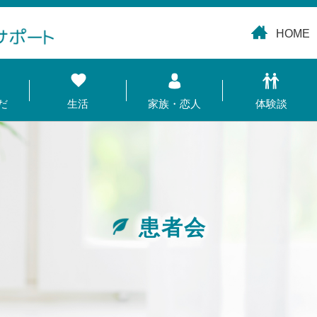
HOME
だ
生活
家族・恋人
体験談
患者会