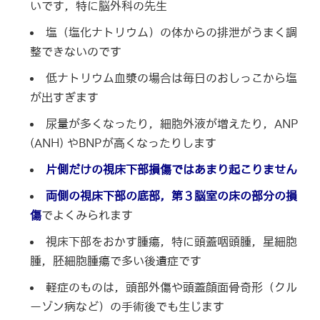
いです，特に脳外科の先生
塩（塩化ナトリウム）の体からの排泄がうまく調
整できないのです
低ナトリウム血漿の場合は毎日のおしっこから塩
が出すぎます
尿量が多くなったり，細胞外液が増えたり，ANP
(ANH) やBNPが高くなったりします
片側だけの視床下部損傷ではあまり起こりません
両側の視床下部の底部，第３脳室の床の部分の損
傷
でよくみられます
視床下部をおかす腫瘍，特に頭蓋咽頭腫，星細胞
腫，胚細胞腫瘍で多い後遺症です
軽症のものは，頭部外傷や頭蓋顔面骨奇形（クル
ーゾン病など）の手術後でも生じます