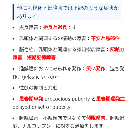
他にも視床下部障害では下記のような症状が
あります
摂食障害：
拒食と過食
です
乳頭体と関連するの情動の障害：
不安と易怒性
脳弓柱，乳頭体と関連する認知機能障害：
記銘力
障害
，
短期記憶障害
過誤腫においてみられる発作：
笑い発作
、泣き発
作，gelastic seizure
性欲の抑制と亢進
思春期早発
precocious puberty
と
思春期遅発症
delayed onset of puberty
睡眠障害：不眠傾向ではなくて
傾眠傾向
，睡眠過
多，ナルコレプシーに対する治療をします