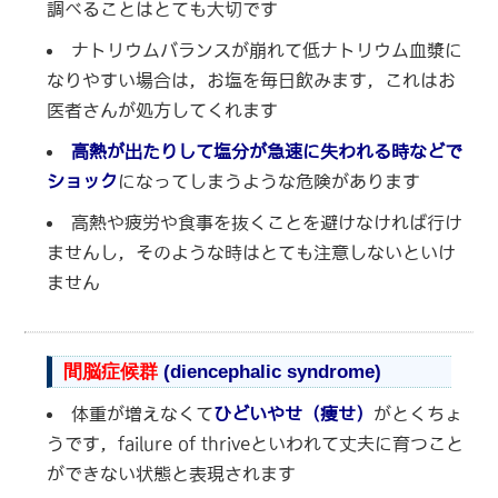
調べることはとても大切です
ナトリウムバランスが崩れて低ナトリウム血漿に
なりやすい場合は，お塩を毎日飲みます，これはお
医者さんが処方してくれます
高熱が出たりして塩分が急速に失
われる時
などで
ショック
になってしまうような危険があります
高熱や疲労や食事を抜くことを避けなければ行け
ませんし，そのような時はとても注意しないといけ
ません
間脳症候群
(diencephalic syndrome)
体重が増えなくて
ひどいやせ（痩せ）
がとくちょ
うです，failure of thriveといわれて丈夫に育つこと
ができない状態と表現されます