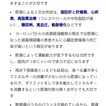
をすることが大切です
肥満による２次合併症は，
脂肪肝と肝障害，心疾
患，高脂質血漿
（コレステロールや中性脂肪が高
い），
糖尿病，高血圧，動脈硬化
などです
ヨーロッパからの長期経過観察の報告では肥満に
なった頭蓋咽頭腫の患者さんに心臓血管障害の死亡
率が高いという報告があります
肥満によって運動能力が低下するのは当然です
し，筋肉がつきにくいので体力不足になります
視床下部障害といえども結局は，食べる量が多く
てエネルギーの消費が少ないのから肥満になってい
るので，ダイエットをして体を動かしてエネルギー
を消費するという肥満対策の第１歩がとても大切で
す
無意識のうちのバランスが崩れているから，意識