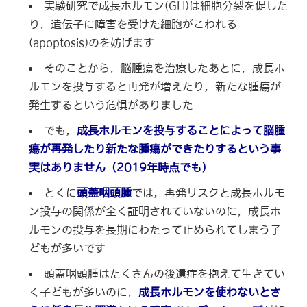
実験研究で成長ホルモン(GH)は細胞分裂を促した
り，遺伝子に障害を受けた細胞がこわれる
(apoptosis)のを妨げます
そのことから，脳腫瘍を治療したあとに，成長ホ
ルモンを投与すると再発が増えたり，新たな腫瘍が
発生するという危惧がありました
でも，
成長ホルモンを投与することによって脳腫
瘍が再発したり新たな腫瘍ができたりするという事
実はありません（2019年時点でも）
とくに
頭蓋咽頭腫
では，再発リスクと成長ホルモ
ン投与の関係が全く証明されていないのに，成長ホ
ルモンの投与を長期にわたって止められてしまう子
どもが多いです
頭蓋咽頭腫はたくさんの後遺症を抱えて生きてい
く子どもが多いのに，
成長ホルモンを使わないとさ