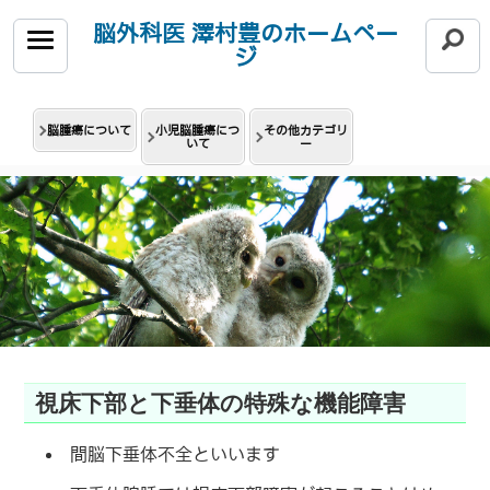
脳外科医 澤村豊のホームペー
ジ
MENU
SEA
脳腫瘍について
小児脳腫瘍につ
その他カテゴリ
いて
ー
視床下部と下垂体の特殊な機能障害
間脳下垂体不全といいます