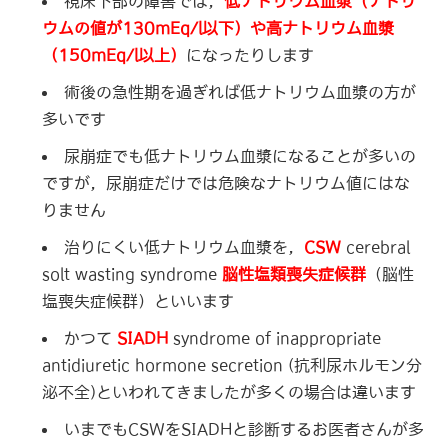
視床下部の障害では，
低ナトリウム血漿（ナトリ
ウムの値が130mEq/l以下）や高ナトリウム血漿
（150mEq/l以上）
になったりします
術後の急性期を過ぎれば低ナトリウム血漿の方が
多いです
尿崩症でも低ナトリウム血漿になることが多いの
ですが，尿崩症だけでは危険なナトリウム値にはな
りません
治りにくい低ナトリウム血漿を，
CSW
cerebral
solt wasting syndrome
脳性塩類喪失症候群
（脳性
塩喪失症候群）
といいます
かつて
SIADH
syndrome of inappropriate
antidiuretic hormone secretion (抗利尿ホルモン分
泌不全)といわれてきましたが多くの場合は違います
いまでもCSWをSIADHと診断するお医者さんが多