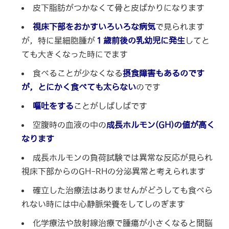
皮下脂肪がつかなくて骨と皮ばかりになります
視床下部をおかすいろいろな病気
で見られます
が，特に星細胞腫が
１歳前後の
乳幼児に発生
してと
ても大きくなった時にでます
食べることが少なくなる
摂食障害もあるのです
が，とにかく食べても太らない
のです
嘔吐をする
ことがしばしばです
空腹時の血液の中の
成長ホルモン(GH)の値が高く
なります
成長ホルモンの負荷試験では異常な反応が見られ
視床下部からのGH-RHの分泌異常と考えられます
確立した治療法はありませんがどうしても食べら
れない時には中心静脈栄養をしてしのぎます
化学療法や放射線治療で腫瘍が小さくなると間脳