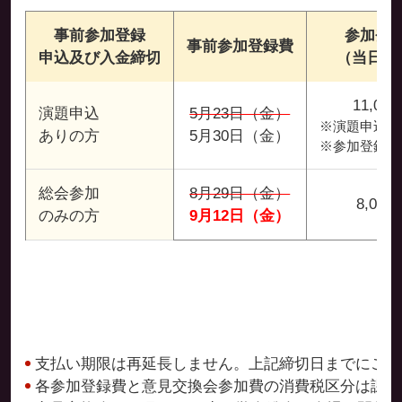
事前参加登録
参加登
事前参加登録費
申込及び入金締切
（当日含
11,00
演題申込
5月23日（金）
※演題申込金3
ありの方
5月30日（金）
※参加登録費8
総会参加
8月29日（金）
8,000
のみの方
9月12日（金）
支払い期限は再延長しません。上記締切日までにご登
各参加登録費と意見交換会参加費の消費税区分は課税