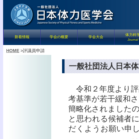
体力科
新着情報
学会の概要
学会大会
Journal
HOME
>
評議員申請
一般社団法人日本体
令和２年度より評
考基準が若干緩和
簡略化されました
と思われる候補者
だくようお願い申