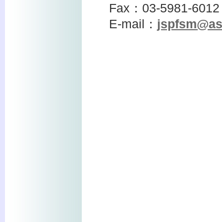
Fax：03-5981-
E-mail：
jspfsm@asa