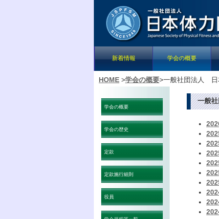
新着情報
学会の概要
HOME
>
学会の概要
>
一般社団法人 日
一般社
学会の概要
20
学会の歴史
20
20
定款
20
20
20
定款施行細則
20
20
役員
20
20