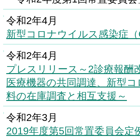
令和2年4月
新型コロナウイルス感染症（C
令和2年4月
プレスリリース～2診療報酬
医療機器の共同調達、新型コ
料の在庫調査と相互支援～
令和2年3月
2019年度第5回常置委員会