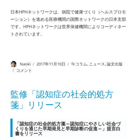
日本HPHネットワークは、病院で健康づくり（ヘルスプロモ
ーション）を進める医療機関の国際ネットワークの日本支部
です。HPHネットワークは世界保健機関によりコーディネー
トされています。
投
Naoki
投
2017年11月10日
カ
コラム
,
ニュース
,
論文出版
稿
稿
テ
医
コメント
者
日:
ゴ
療
リ
機
ー
関
監修「認知症の社会的処方
で
箋」リリース
貧
困
を
「治
「認知症の社会的処方箋～認知症にやさしい社会づ
くりを通じた早期発見と早期診断の促進～」提言白
す」：
書をリリース
「医