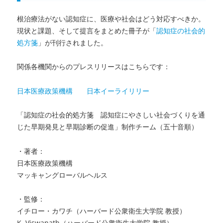
師
の
根治療法がない認知症に、医療や社会はどう対応すべきか。
た
現状と課題、そして提言をまとめた冊子が「
認知症の社会的
め
処方箋
」が刊行されました。
の
ベ
関係各機関からのプレスリリースはこちらです：
ス
ト
ア
日本医療政策機構
日本イーライリリー
ド
バ
「認知症の社会的処方箋 認知症にやさしい社会づくりを通
イ
じた早期発見と早期診断の促進」制作チーム（五十音順）
ス」
刊
・著者：
行
日本医療政策機構
に
マッキャングローバルヘルス
・監修：
イチロー・カワチ（ハーバード公衆衛生大学院 教授）
K. Viswanath（ハーバード公衆衛生大学院 教授）