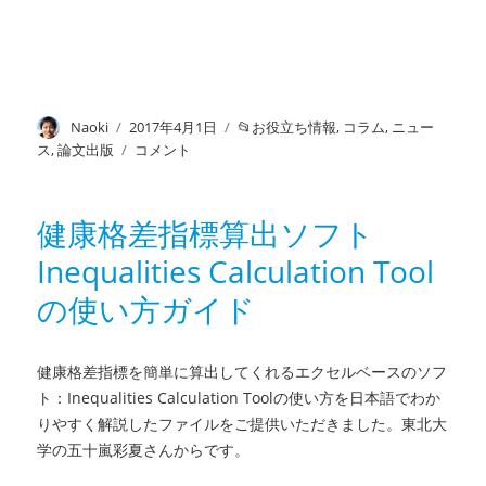
投
Naoki
投
2017年4月1日
カ
お役立ち情報
,
コラム
,
ニュー
稿
稿
テ
ス
,
論文出版
出
コメント
者
日:
ゴ
版
リ
「介
ー
護
健康格差指標算出ソフト
予
Inequalities Calculation Tool
防
の
の使い方ガイド
た
め
の
健康格差指標を簡単に算出してくれるエクセルベースのソフ
地
ト：Inequalities Calculation Toolの使い方を日本語でわか
域
りやすく解説したファイルをご提供いただきました。東北大
診
断
学の五十嵐彩夏さんからです。
デ