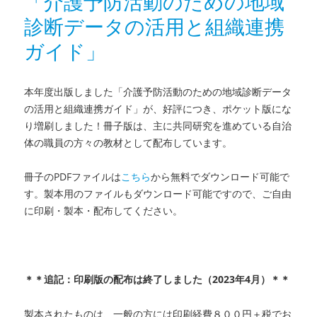
「介護予防活動のための地域
社
診断データの活用と組織連携
会
的
ガイド」
処
方
箋」
本年度出版しました「介護予防活動のための地域診断データ
リ
の活用と組織連携ガイド」が、好評につき、ポケット版にな
リ
り増刷しました！冊子版は、主に共同研究を進めている自治
ー
体の職員の方々の教材として配布しています。
ス
に
冊子のPDFファイルは
こちら
から無料でダウンロード可能で
す。製本用のファイルもダウンロード可能ですので、ご自由
に印刷・製本・配布してください。
＊＊追記：印刷版の配布は終了しました（2023年4月）＊＊
製本されたものは、一般の方には印刷経費８００円＋税でお