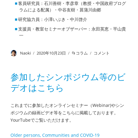
客員研究員：石川善樹・李彦章（教授・中国政府プログ
ラムによる配属）・中谷友樹・菖蒲川由郷
研究協力員：小澤いぶき・中川啓介
支援員・教室セミナーオブザーバー：永田英恵・平山貴
一
投
Naoki
投
2020年10月23日
カ
コラム
京
コメント
稿
稿
テ
都
者
日:
ゴ
大
リ
学
参加したシンポジウム等のビ
ー
大
デオはこちら
学
院
医
学
これまでに参加したオンラインセミナー（Webinar)やシン
研
ポジウムの録画ビデオ等をこちらに掲載しております。
究
YourTubeでご覧いただけます。
科
社
Older persons, Communities and COVID-19
会