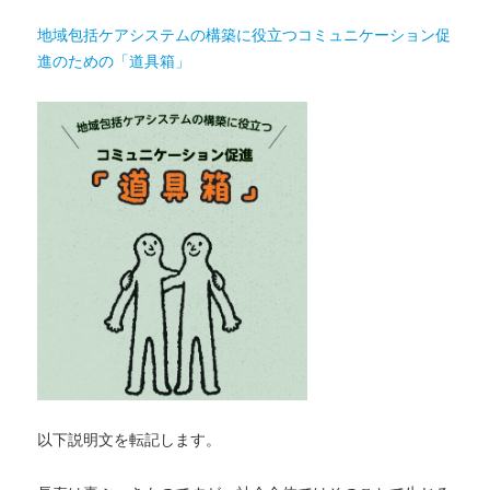
手
引
地域包括ケアシステムの構築に役立つコミュニケーション促
き」
進のための「道具箱」
無
料
ダ
ウ
ン
ロ
ー
ド
に
以下説明文を転記します。