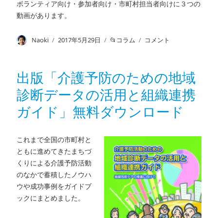
ボランティア向け・参加者向け・市町村担当者向けに３つの
予
動画があります。
防
活
動
投
Naoki
投
2017年5月29日
カ
コラム
動
コメント
の
稿
稿
テ
画
た
者
日:
ゴ
で
め
リ
納
出版「介護予防のための地域
の
ー
得！
地
診断データの活用と組織連携
介
域
護
ガイド」無料ダウンロード
診
予
断
防
デ
の
これまで全国の市町村と
ー
た
タ
ともに進めてきたまちづ
め
の
の
くりによる介護予防活動
活
サ
のなかで蓄積したノウハ
用
ロ
ウや成功事例をガイドブ
と
ン
ックにまとめました。
組
作
織
り