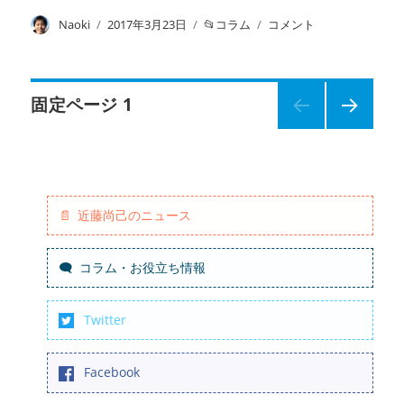
投
Naoki
投
2017年3月23日
カ
コラム
健
コメント
稿
稿
テ
康
者
日:
ゴ
格
リ
差
投
ー
指
固定ページ
1
標
次の
算
稿
ペー
出
ジ
ソ
ナ
フ
ト
近藤尚己のニュース
ビ
Inequalities
Calculation
コラム・お役立ち情報
Tool
ゲ
の
使
ー
Twitter
い
方
シ
ガ
Facebook
イ
ド