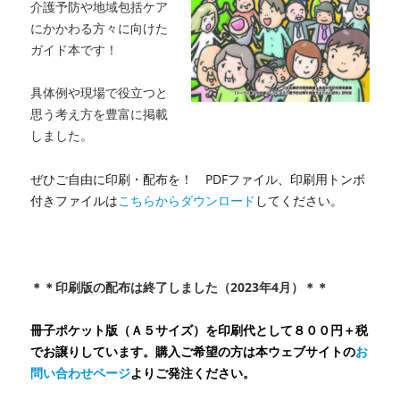
介護予防や地域包括ケア
連
に
携
にかかわる方々に向けた
ガ
ガイド本です！
イ
ド」
具体例や現場で役立つと
へ
思う考え方を豊富に掲載
の
しました。
ぜひご自由に印刷・配布を！ PDFファイル、印刷用トンボ
付きファイルは
こちらからダウンロード
してください。
＊＊印刷版の配布は終了しました（2023年4月）＊＊
冊子ポケット版（Ａ５サイズ）を印刷代として８００円＋税
でお譲りしています。購入ご希望の方は本ウェブサイトの
お
問い合わせページ
よりご発注ください。