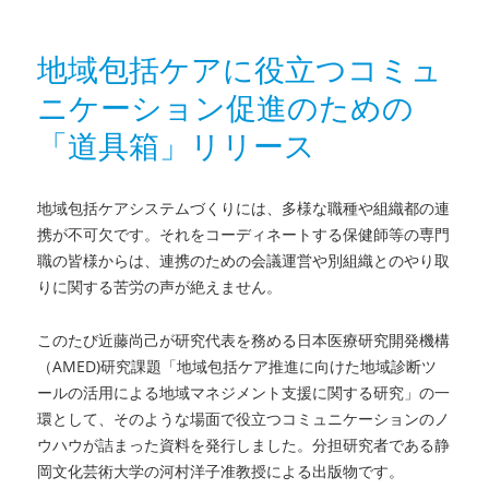
者
日:
ゴ
版
リ
「認
ー
知
地域包括ケアに役立つコミュ
症
ニケーション促進のための
の
人・
「道具箱」リリース
高
齢
者
地域包括ケアシステムづくりには、多様な職種や組織都の連
等
携が不可欠です。それをコーディネートする保健師等の専門
に
職の皆様からは、連携のための会議運営や別組織とのやり取
や
さ
りに関する苦労の声が絶えません。
し
い
このたび近藤尚己が研究代表を務める日本医療研究開発機構
地
（AMED)研究課題「地域包括ケア推進に向けた地域診断ツ
域
ールの活用による地域マネジメント支援に関する研究」の一
づ
環として、そのような場面で役立つコミュニケーションのノ
く
り
ウハウが詰まった資料を発行しました。分担研究者である静
の
岡文化芸術大学の河村洋子准教授による出版物です。