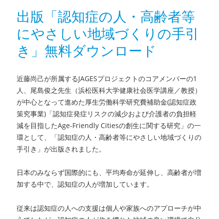
リ
た
出版「認知症の人・高齢者等
ー
シ
にやさしい地域づくりの手引
ン
ポ
き」無料ダウンロード
ジ
ウ
ム
近藤尚己が所属するJAGESプロジェクトのコアメンバーの1
等
人、尾島俊之先生（浜松医科大学健康社会医学講座／教授）
の
ビ
が中心となって進めた厚生労働科学研究費補助金(認知症政
デ
策究事業)「認知症発症リスクの減少および介護者の負担軽
オ
減を目指したAge-Friendly Citiesの創生に関する研究」の一
は
環として、「認知症の人・高齢者等にやさしい地域づくりの
こ
手引き」が出版されました。
ち
ら
日本のみならず国際的にも、平均寿命が延伸し、高齢者が増
に
加する中で、認知症の人が増加しています。
従来は認知症の人への支援は個人や家族へのアプローチが中