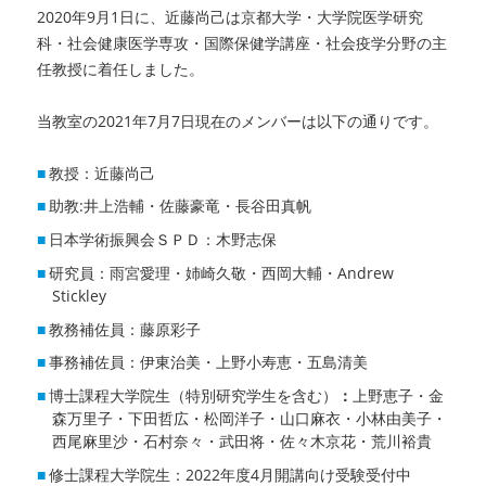
2020年9月1日に、近藤尚己は京都大学・大学院医学研究
科・社会健康医学専攻・国際保健学講座・社会疫学分野の主
任教授に着任しました。
当教室の2021年7月7日現在のメンバーは以下の通りです。
教授：近藤尚己
助教:井上浩輔・佐藤豪竜・長谷田真帆
日本学術振興会ＳＰＤ：木野志保
研究員：雨宮愛理・姉崎久敬・西岡大輔・Andrew
Stickley
教務補佐員：藤原彩子
事務補佐員：伊東治美・上野小寿恵・五島清美
博士課程大学院生（特別研究学生を含む）
：
上野恵子・金
森万里子・下田哲広・松岡洋子・山口麻衣・小林由美子・
西尾麻里沙・石村奈々・武田将・佐々木京花・荒川裕貴
修士課程大学院生：2022年度4月開講向け受験受付中