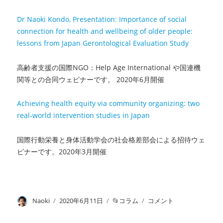
疫
Dr Naoki Kondo, Presentation: Importance of social
学
分
connection for health and wellbeing of older people:
野
lessons from Japan Gerontological Evaluation Study
構
成
高齢者支援の国際NGO：Help Age International や国連機
員
関等との合同ウェビナーです。 2020年6月開催
（2020
年
9
Achieving health equity via community organizing: two
月
real-world intervention studies in Japan
1
日
国際行動栄養と身体活動学会の社会格差部会による招待ウェ
～）
ビナーです。2020年3月開催
に
投
Naoki
投
2020年6月11日
カ
コラム
参
コメント
稿
稿
テ
加
者
日:
ゴ
し