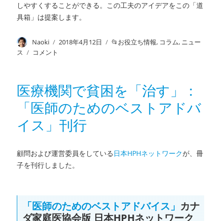
しやすくすることができる。この工夫のアイデアをこの「道
具箱」は提案します。
投
Naoki
投
2018年4月12日
カ
お役立ち情報
,
コラム
,
ニュー
稿
稿
テ
ス
地
コメント
者
日:
ゴ
域
リ
包
ー
括
医療機関で貧困を「治す」：
ケ
「医師のためのベストアドバ
ア
に
イス」刊行
役
立
つ
顧問および運営委員をしている
日本HPHネットワーク
が、冊
コ
子を刊行しました。
ミ
ュ
ニ
ケ
「医師のためのベストアドバイス」
カナ
ー
ダ家庭医協会版 日本HPHネットワーク
シ