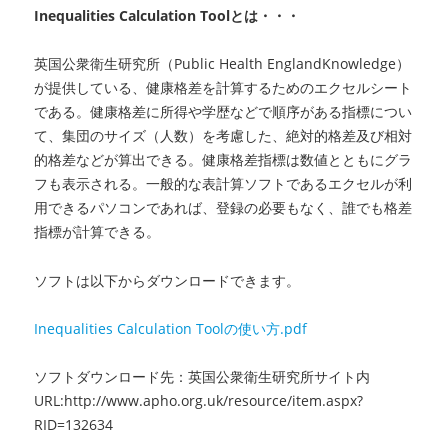
ー
Inequalities Calculation Toolとは・・・
タ
の
英国公衆衛生研究所（Public Health EnglandKnowledge）
活
が提供している、健康格差を計算するためのエクセルシート
用
と
である。健康格差に所得や学歴などで順序がある指標につい
組
て、集団のサイズ（人数）を考慮した、絶対的格差及び相対
織
的格差などが算出できる。健康格差指標は数値とともにグラ
連
フも表示される。一般的な表計算ソフトであるエクセルが利
携
用できるパソコンであれば、登録の必要もなく、誰でも格差
ガ
指標が計算できる。
イ
ド」
無
ソフトは以下からダウンロードできます。
料
ダ
Inequalities Calculation Toolの使い方.pdf
ウ
ン
ソフトダウンロード先：英国公衆衛生研究所サイト内
ロ
URL:http://www.apho.org.uk/resource/item.aspx?
ー
RID=132634
ド
に