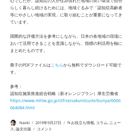
心でしたが、認知症の人が住み慣れた地域の良い環境で自分
らしく暮らし続けるためには、地域ぐるみで「認知症高齢者
等にやさしい地域の実現」に取り組むことが重要になってき
ています。
国際的な評価方法を参考にしながら、日本の各地域の現場に
おいて活用できることを意識しながら、指標の利活用を軸に
まとめたものです。
冊子の
PDF
ファイルは
こちら
から無料でダ
ウンロード可能で
す。
参考：
認知症施策推進総合戦略（新オレンジプラン）厚生労働省
https://www.mhlw.go.jp/stf/seisakunitsuite/bunya/0000
064084.html
投
Naoki
投
2019年9月27日
カ
お役立ち情報
,
コラム
,
ニュー
稿
稿
テ
ス
,
論文出版
出
コメント