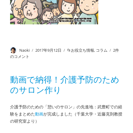
投
Naoki
投
2017年9月12日
カ
お役立ち情報
,
コラム
好
2件
稿
稿
テ
評
のコメント
者
日:
ゴ
に
リ
つ
ー
き
動画で納得！介護予防のため
ポ
のサロン作り
ケ
ッ
ト
版
介護予防のための「憩いのサロン」の先進地：武豊町での経
増
験をまとめた
動画
が完成しました（千葉大学・近藤克則教授
刷！
の研究室より）
「介
護