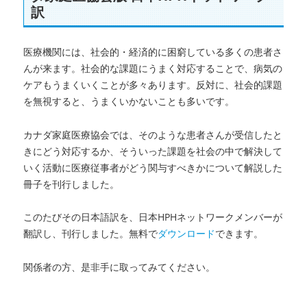
訳
ョ
ン
促
医療機関には、社会的・経済的に困窮している多くの患者さ
進
の
んが来ます。社会的な課題にうまく対応することで、病気の
た
ケアもうまくいくことが多々あります。反対に、社会的課題
め
を無視すると、うまくいかないことも多いです。
の
「道
カナダ家庭医療協会では、そのような患者さんが受信したと
具
きにどう対応するか、そういった課題を社会の中で解決して
箱」
いく活動に医療従事者がどう関与すべきかについて解説した
リ
リ
冊子を刊行しました。
ー
ス
このたびその日本語訳を、日本HPHネットワークメンバーが
に
翻訳し、刊行しました。無料で
ダウンロード
できます。
関係者の方、是非手に取ってみてください。