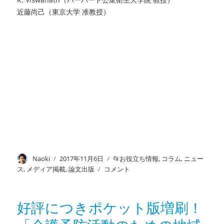
近藤尚己（東京大学 准教授）
投
Naoki
投
2017年11月6日
カ
お役立ち情報
,
コラム
,
ニュー
稿
稿
テ
ス
,
メディア掲載
,
論文出版
監
コメント
者
日:
ゴ
修
リ
「認
ー
知
好評につきポケット版増刷！
症
の