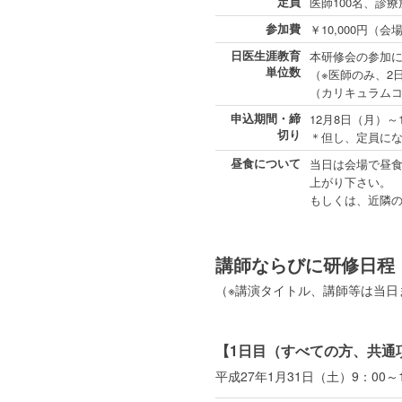
定員
医師100名、診療
参加費
￥10,000円
日医生涯教育
本研修会の参加
単位数
（※医師のみ、2
（カリキュラムコード
申込期間・締
12月8日（月）～
切り
＊但し、定員に
昼食について
当日は会場で昼食
上がり下さい。
もしくは、近隣
講師ならびに研修日程
（※講演タイトル、講師等は当日
【1日目（すべての方、共通
平成27年1月31日（土）9：00～1