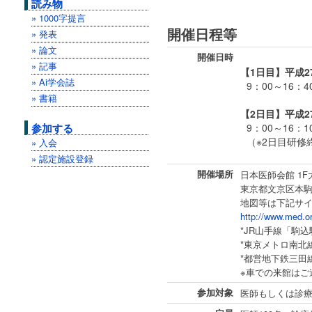
読み物
» 1000字提言
開催日程等
» 発表
» 論文
開催日時
» 記事
【1日目】平成2
» Ai学会誌
9：00～16：
» 書籍
【2日目】平成2
参加する
9：00～16：
（※2日目研修
» 入会
» 認定施設登録
開催場所
日本医師会館 1F
東京都文京区本駒込2
地図等は下記サイ
http://www.med.or
*JR山手線「駒
*東京メトロ南北
*都営地下鉄三田
※車での来館はご
参加対象
医師もしくは診