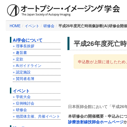
HOME
/
イベント
/
研修会
/
平成26年度死亡時画像診断(Ai)研修会開
Ai学会について
平成26年度死亡時
» 理事長挨拶
» 趣旨書
» 定款
申込数が上限に達したため
» Aiガイドライン
» 認定施設
» 賛同者名簿
イベント
» 学術大会
» 症例検討会
日本医師会館において「平成26年
» 研修会
本研修会の開催概要・申込みに
» 他団体主催、共催イベント
診療放射線技師会ホームページ