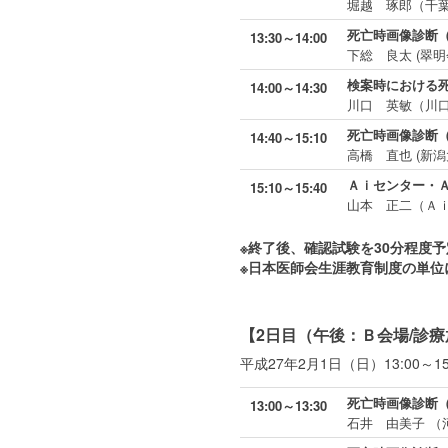
堀越 琢郎（千
死亡時画像診断（
13:30～14:00
下総 良太 (翠
検案時における
14:00～14:30
川口 英敏（川
死亡時画像診断
14:40～15:10
高橋 直也 (新
Ａｉセンター・
15:10～15:40
山本 正二（Ａ
※終了後、確認試験を30分程度予
※日本医師会生涯教育制度の単位
【2日目（午後：Ｂ会場/診
平成27年2月1日（日）13:00～15
死亡時画像診断
13:00～13:30
石井 由美子 （