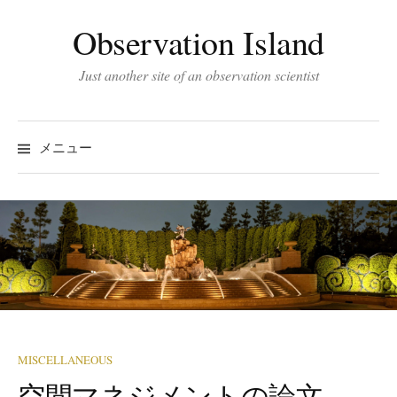
コ
Observation Island
ン
テ
Just another site of an observation scientist
ン
ツ
へ
メニュー
ス
キ
ッ
プ
MISCELLANEOUS
空間マネジメントの論文