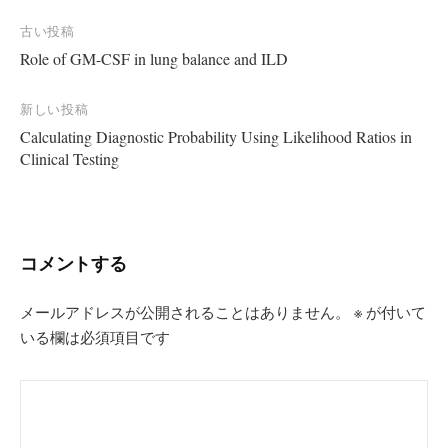
投
古い投稿
Role of GM-CSF in lung balance and ILD
稿
ナ
新しい投稿
ビ
Calculating Diagnostic Probability Using Likelihood Ratios in
ゲ
Clinical Testing
ー
シ
ョ
コメントする
ン
メールアドレスが公開されることはありません。
※
が付いて
いる欄は必須項目です