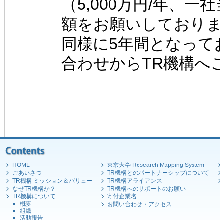
（5,000万円/年、一
額をお願いしており
同様に5年間となって
合わせからTR機構へ
HOME
東京大学 Research Mapping System
ごあいさつ
TR機構とのパートナーシップについて
TR機構 ミッション＆バリュー
TR機構アライアンス
なぜTR機構か？
TR機構へのサポートのお願い
TR機構について
寄付企業名
概要
お問い合わせ・アクセス
組織
活動報告