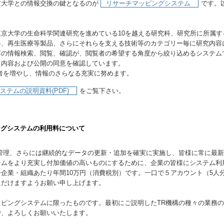
京大学との情報交換の鍵となるのが
リサーチマッピングシステム
です。
京大学の生命科学関連研究を進めている10を越える研究科、研究所に所属す
器、再生医療等製品、さらにそれらを支える技術等のカテゴリー毎に研究内容
容の情報検索、閲覧、確認が、閲覧者の希望する角度から絞り込めるシステム
ら内容および公開の同意を確認しています。
者を増やし、情報のさらなる充実に努めます。
テムの説明資料(PDF)
をご覧下さい。
ングシステムの利用料について
管理、さらには継続的なデータの更新・追加を確実に実施し、皆様に常に最
テムをより充実し付加価値の高いものにするために、企業の皆様にシステム利
企業・組織あたり年間10万円（消費税別）です。一口で５アカウント（5人
ただけますようお願い申し上げます。
ピングシステムに限ったものです。最初にご説明したTR機構の種々の業務
で、よろしくお願いいたします。