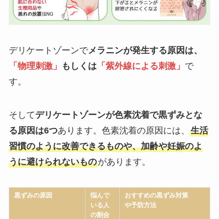
デリケートゾーンで
メラニンが発生する原因は、
「物理刺激」
もしくは
「紫外線による刺激」
で
す。
そして
デリケートゾーンが色素沈着で黒ずみとな
る原因は6つ
あります。色素沈着の原因には、
生活
習慣のように改善できるものや、加齢や妊娠のよ
うに避けられないもの
があります。
黒ずみの原因
悩んで
おすすめの黒ずみ対策
いる人
や予防方法
の割合