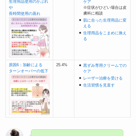
生理用品使用のかぶれ
ケア
や
※症状がひどい場合は皮
膚科に相談
長時間使用の蒸れ
肌に合った生理用品に変
える
生理用品をこまめに換え
る
原因6：加齢による
25.4%
黒ずみ専用クリームでの
ターンオーバーの低下
ケア
レーザー治療を受ける
生活習慣を見直す