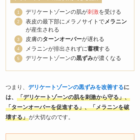
デリケートゾーンの肌が
刺激
を受ける
表皮の最下部にメラノサイトで
メラニン
が産生される
皮膚の
ターンオーバー
が遅れる
メラニンが排出されずに
蓄積
する
デリケートゾーンの
黒ずみ
が濃くなる
つまり、
デリケートゾーンの黒ずみを改善する
に
は、
「デリケートゾーンの肌を刺激から守る」、
「ターンオーバーを促進する」、「メラニンを破
壊する」
が大切なのです。