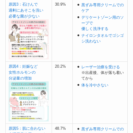
原因3：石けんで
30.9%
黒ずみ専用クリームでの
過剰にあそこを洗い
ケア
必要な菌が少ない
デリケートゾーン用のソ
ープで
優しく洗浄する
ナイロンタオルでゴシゴ
シ洗わない
原因4：妊娠など
20.2%
レーザー治療を受ける
女性ホルモンの
※出産後、体が落ち着い
分泌量の増加
てから
体を冷やさない
原因5：肌に合わない
48.7%
黒ずみ専用クリームでの