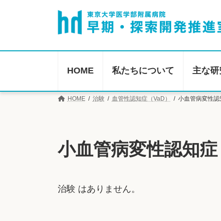
コ
ナ
ン
ビ
テ
ゲ
ン
ー
ツ
シ
へ
ョ
HOME
私たちについて
主な研
ス
ン
キ
に
HOME
治験
血管性認知症（VaD）
小血管病変性認
ッ
移
プ
動
小血管病変性認知症
治験 はありません。