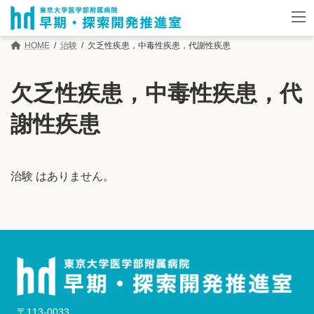
コ
ナ
ン
ビ
テ
ゲ
HOME
治験
欠乏性疾患，中毒性疾患，代謝性疾患
ン
ー
ツ
シ
へ
ョ
欠乏性疾患，中毒性疾患，代
ス
ン
キ
に
謝性疾患
ッ
移
プ
動
治験 はありません。
〒113-0033