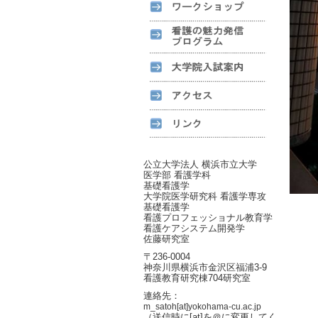
公立大学法人 横浜市立大学
医学部 看護学科
基礎看護学
大学院医学研究科 看護学専攻
基礎看護学
看護プロフェッショナル教育学
看護ケアシステム開発学
佐藤研究室
〒236-0004
神奈川県横浜市金沢区福浦3-9
看護教育研究棟704研究室
連絡先：
m_satoh[at]yokohama-cu.ac.jp
（送信時に[at]を＠に変更してく