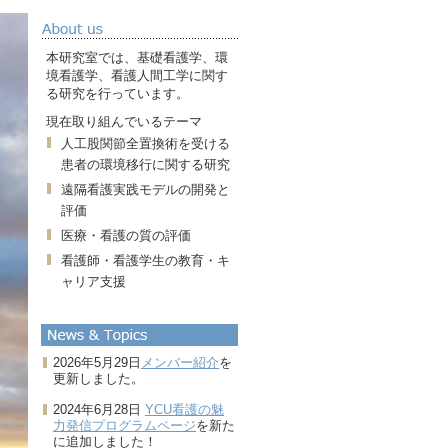
本研究室では、基礎看護学、環
境看護学、看護人間工学に関す
る研究を行っています。
現在取り組んでいるテーマ
人工股関節全置換術を受ける
患者の環境移行に関する研究
遠隔看護実践モデルの開発と
評価
医療・看護の質の評価
看護師・看護学生の教育・キ
ャリア支援
2026年5月29日
メンバー紹介
を
更新しました。
2024年6月28日
YCU看護の魅
力発信プログラムページ
を新た
に追加しました！