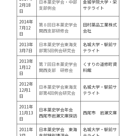
日本薬史学会・中部
金城学院大学・栄
2月18
支部例会
サテライト
日
2014年
第８回日本薬史学会
田村薬品工業株式
7月12
関西支部研修会
会社
日
2013年
日本薬史学会東海支
名城大学・駅前サ
3月7日
部第5回例会研究会
テライト
2013年
第７回日本薬史学会
くすりの道修町資
1月12
関西支部 研修会
料館
日
2012年
日本薬史学会東海支
名城大学・駅前サ
12月1
部第4回例会研究会
テライト
日
2011年
日本薬史学会年会
11月13
西尾市 岩瀬文庫
西尾市岩瀬文庫探訪
日
2011年
日本薬史学会 東海
名城大学・駅前サ
3月
支部特別講演会
テライト