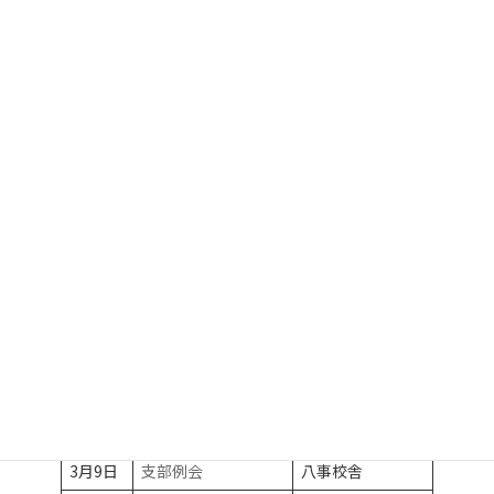
- - - - - - - - - - - - - - - - - - - - - - - - - - - - - - - - - - - - - - - - - - - - - -
- - - - - - - - - - - - - - - - - - - - - - - - -
＊各支部主催の集会開催予定がございましたら，
日本薬史学会事
務局
までお知らせ下さい。
過去の開催
2026年
日本薬史学会・中部
2月21
ウインクあいち
支部例会
日
2025年
日本薬史学会・中部
2月15
ウインクあいち
支部例会
日
2024年
日本薬史学会・中部
名城大学薬学部・
3月9日
支部例会
八事校舎