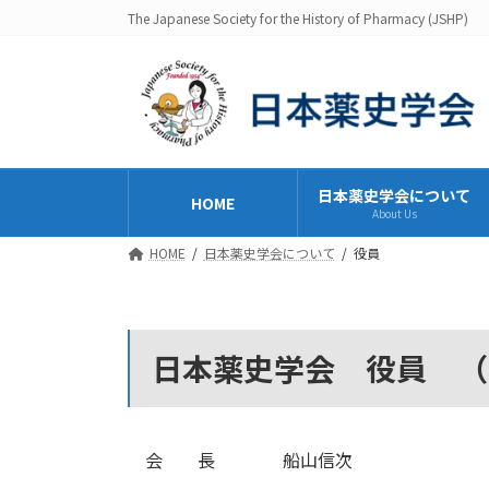
コ
ナ
The Japanese Society for the History of Pharmacy (JSHP)
ン
ビ
テ
ゲ
ン
ー
ツ
シ
へ
ョ
ス
ン
キ
に
日本薬史学会について
HOME
About Us
ッ
移
プ
動
HOME
日本薬史学会について
役員
日本薬史学会 役員 （2026.
会 長
船山信次