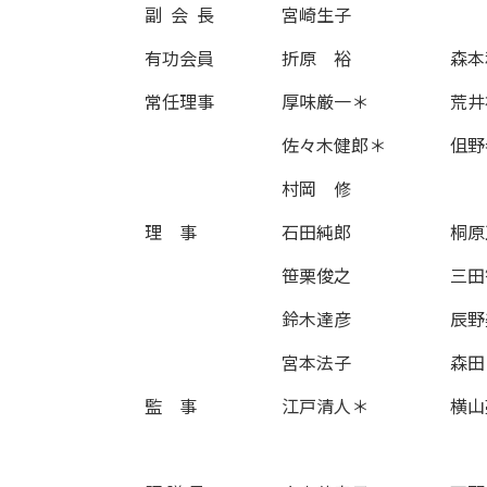
副 会 長
宮崎生子
有功会員
折原 裕
森本
常任理事
厚味厳一＊
荒井
佐々木健郎＊
伹野
村岡 修
理 事
石田純郎
桐原
笹栗俊之
三田
鈴木達彦
辰野
宮本法子
森田
監 事
江戸清人＊
横山