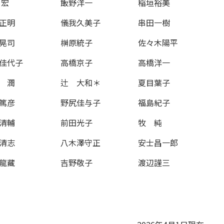
 宏
飯野洋一
稲垣裕美
正明
儀我久美子
串田一樹
晃司
榊原統子
佐々木陽平
佳代子
高橋京子
高橋洋一
 潤
辻 大和＊
夏目葉子
篤彦
野尻佳与子
福島紀子
清輔
前田光子
牧 純
清志
八木澤守正
安士昌一郎
龍藏
吉野敬子
渡辺謹三