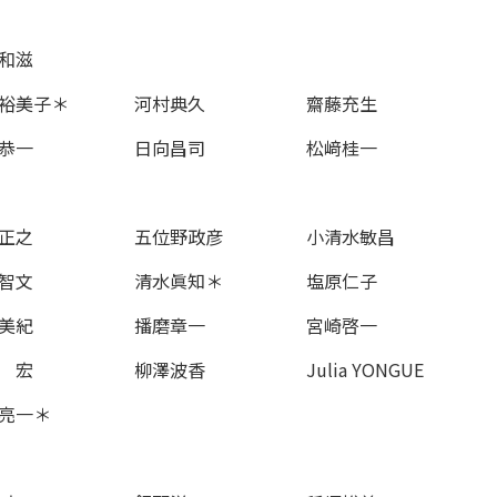
和滋
裕美子＊
河村典久
齋藤充生
恭一
日向昌司
松﨑桂一
正之
五位野政彦
小清水敏昌
智文
清水眞知＊
塩原仁子
美紀
播磨章一
宮崎啓一
 宏
柳澤波香
Julia YONGUE
亮一＊