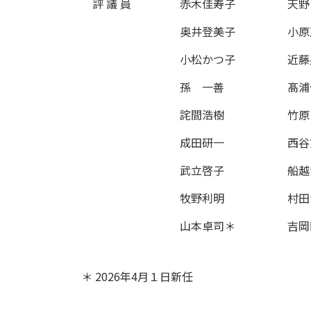
評 議 員
赤木佳寿子
天野
奥井登美子
小原
小松かつ子
近藤
孫 一善
髙浦
詫間浩樹
竹原
成田研一
西谷
武立啓子
船越
牧野利明
村田
山本卓司＊
吉岡
＊ 2026年4月１日新任