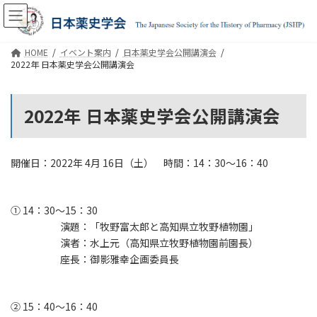
コ
ナ
ン
ビ
テ
ゲ
ン
ー
HOME
イベント案内
日本薬史学会公開講演会
ツ
シ
2022年 日本薬史学会公開講演会
へ
ョ
ス
ン
キ
に
2022年 日本薬史学会公開講演会
ッ
移
プ
動
開催日：2022年 4月 16日（土） 時間：14：30〜16：40
① 14：30〜15：30
演題：「牧野富太郎と高知県立牧野植物園」
演者：水上元（高知県立牧野植物園前園長）
座長：御影雅幸企画委員長
② 15：40〜16：40