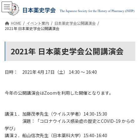
コ
ナ
ン
ビ
テ
ゲ
ン
ー
HOME
イベント案内
日本薬史学会公開講演会
ツ
シ
2021年 日本薬史学会公開講演会
へ
ョ
ス
ン
キ
に
2021年 日本薬史学会公開講演会
ッ
移
プ
動
日時： 2021年 4月 17日（土） 14:30 ～ 16:40
今年の公開講演会はZoomを利用した開催となります。
講演１．加藤茂孝先生（ウイルス学者）14:30-15:30
演題：「コロナウイルス感染症の歴史とCOVID-19 からの
学び」
講演２．船山信次先生（日本薬科大学）15:40-16:40