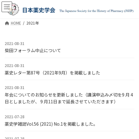
コ
ナ
ン
ビ
テ
ゲ
ン
ー
HOME
2021年
ツ
シ
へ
ョ
ス
ン
2021-08-31
キ
に
柴田フォーラム中止について
ッ
移
プ
動
2021-08-31
薬史レター第87号（2021年9月）を掲載しました
2021-08-31
年会についてのお知らせを更新しました（講演申込み〆切を9 月 4
日としましたが、 9 月11日まで延長させていただきます）
2021-07-28
薬史学雑誌Vol.56 (2021) No.1を掲載しました。
2021-07-28