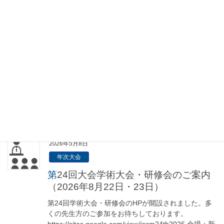
2026年5月13日
年次大会
【参加申し込み・演題登録開始】日本
ストレスマネジメント学会第24回学術
大会・研修会（新潟）のご案内
日本ストレスマネジメント学会第24回学術大会・研修
会が「ストレスマネジメントのこれから」というテー
マのもと、新潟県新潟市にあります新潟大学駅南キャ
ンパスときめいとにて、8月22日（土）から23日
（日）に開催されます。参加 […]
2026年5月8日
年次大会
第24回大会学術大会・研修会のご案内
（2026年8月22日・23日）
第24回学術大会・研修会のHPが開設されました。多
くの先生方のご参加をお待ちしております。
https://sites.google.com/view/jssm24th2026 会場：新