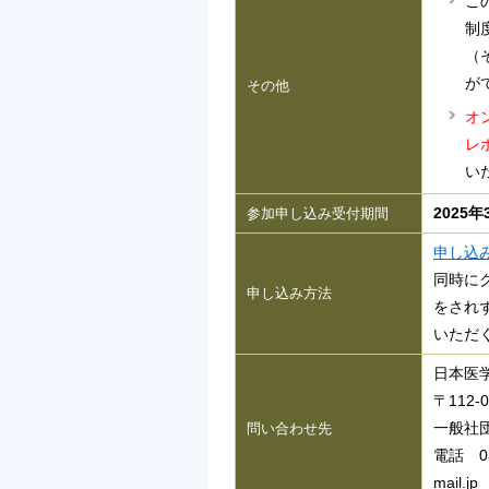
こ
制
（
が
その他
オ
レ
い
2025
参加申し込み受付期間
申し込
同時に
申し込み方法
をされ
いただ
日本医
〒112-
一般社
問い合わせ先
電話 03-
mail.jp