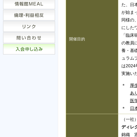
た、日
が始ま
同様の
にした
「臨床
開催目的
の教員
養・基
ュラム
は20
実施い
＊
厚
あ
医
＊
日
（一社
ディレ
錦織 