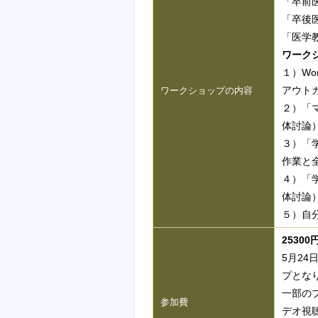
「卒前
「卒後
「医学
ワーク
１）Wo
アウト
ワークショップの内容
２）「
体討論
３）「
作業と
４）「
体討論
５）自
2530
5月24日
プとな
一部の
参加費
デオ視