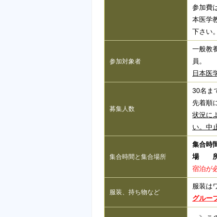
参加費
本医学
下さい
一般教
員。
参加対象者
日本医
30名ま
先着順
募集人数
状況に
い。中
集合時
場 
集合時間と集合場所
宿泊が
服装は
服装、持ち物など
グルー