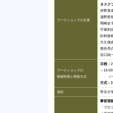
タスク
伊野美
浦野哲
ワークショップの主催
岡崎史
守屋利
杉村政
大久保
堀谷亮
谷口純
日程：
～16:00
ワークショップの
（一部
開催時期と開催方式
方式：
帝京大
場所
事前視
「プロ