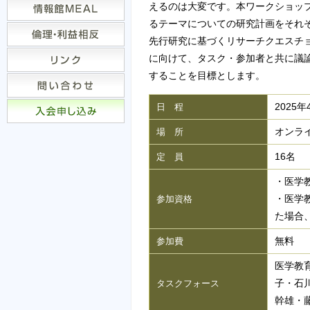
えるのは大変です。本ワークショッ
るテーマについての研究計画をそれ
先行研究に基づくリサーチクエスチ
に向けて、タスク・参加者と共に議
することを目標とします。
2025
日 程
オンライ
場 所
16名
定 員
・医学
・医学
参加資格
た場合
無料
参加費
医学教
子・石
タスクフォース
幹雄・