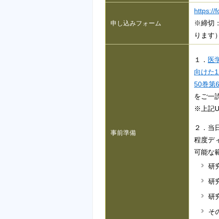
https:/
※締切：
申し込みフォーム
ります
１．
医
向けた12
50巻
をご一
※上記
２．当日
事前準備
程度デ
可能な
研
研
研
そ