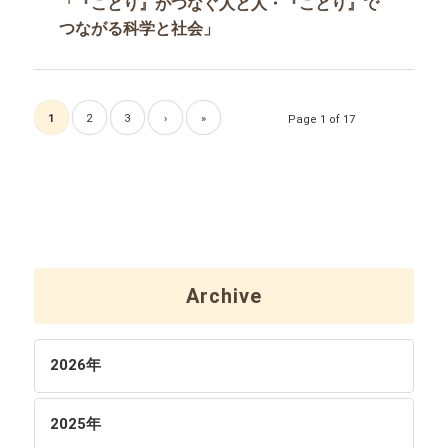
「『ことり』がつなぐ人と人・『ことり』で
つながる科学と社会」
1
2
3
›
»
Page 1 of 17
Archive
2026
年
2025
年