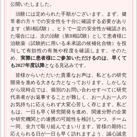
公開いたしました。
治験には定められた手順がございます。まず、健
常者の方々での安全性を十分に確認する必要があり
ます（第I相試験）。ヒトで一定の安全性が確認され
た場合には、次の治験（第II相試験）として患者様に
治験薬（試験的に用いる未承認の候補化合物）を投
与して有効性の有無や程度を確認します。そのた
め、
実際に患者様にご参加いただけるのは、早くて
も2027年度以降
となる見込みです。
皆様からいただいた貴重なお声は、私どもの研究
開発を進める大きな力となっております。しかしな
がら現時点では、個別のお問い合わせすべてに研究
代表者がお返事することが難しく、お一人お一人の
お気持ちに応えられず大変心苦しく存じます。私ど
もは、一日も早く研究開発を進め、関連分野の企業
や研究機関との連携の可能性を検討しつつ、チーム
一同、全力で取り組んでまいります。皆様の期待に
応えられる日が一日も早く訪れますよう、誠心誠意