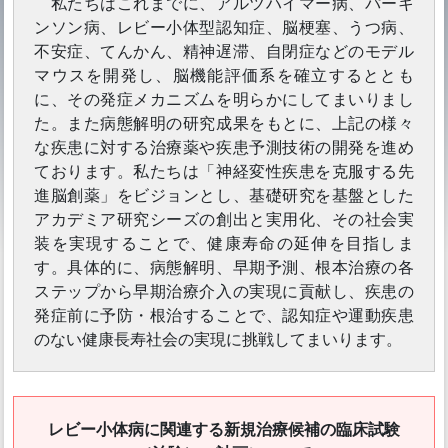
私たちはこれまでに、アルツハイマー病、パーキ
ンソン病、レビー小体型認知症、脳梗塞、うつ病、
不安症、てんかん、精神遅滞、自閉症などのモデル
マウスを開発し、脳機能評価系を確立するととも
に、その発症メカニズムを明らかにしてまいりまし
た。また病態解明の研究成果をもとに、上記の様々
な疾患に対する治療薬や疾患予測技術の開発を進め
ております。私たちは「神経変性疾患を克服する先
進脳創薬」をビジョンとし、基礎研究を基盤とした
アカデミア研究シーズの創出と実用化、その社会実
装を実現することで、健康寿命の延伸を目指しま
す。具体的に、病態解明、早期予測、根本治療の各
ステップから早期治療介入の実現に貢献し、疾患の
発症前に予防・根治することで、認知症や運動疾患
のない健康長寿社会の実現に挑戦してまいります。
レビー小体病に関連する新規治療候補の臨床試験