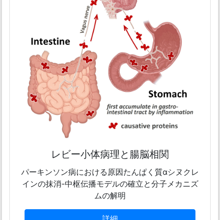
レビー小体病理と腸脳相関
パーキンソン病における原因たんぱく質αシヌクレ
インの抹消-中枢伝播モデルの確立と分子メカニズ
ムの解明
詳細