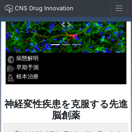
CNS Drug Innovation
Previous
Next
病態解明
早期予測
根本治療
神経変性疾患を克服する先進
脳創薬