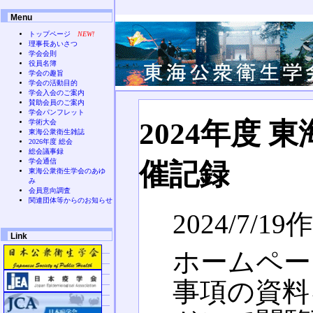
Menu
トップページ
NEW!
理事長あいさつ
学会会則
役員名簿
学会の趣旨
学会の活動目的
学会入会のご案内
賛助会員のご案内
学会パンフレット
2024年度
学術大会
東海公衆衛生雑誌
2026年度 総会
総会議事録
学会通信
催記録
東海公衆衛生学会のあゆ
み
会員意向調査
関連団体等からのお知らせ
2024/7/19
Link
ホームペー
事項の資料