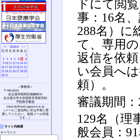
ドにて閲覧
事：16名
288名）
て、専用の
<<
2026-8
>>
日
月
火
水
木
金
土
返信を依頼
1
2
3
4
5
6
7
8
9
10
11
12
13
14
15
い会員へは
16
17
18
19
20
21
22
23
24
25
26
27
28
29
30
31
頼）。
＜事務局＞
〒466-8550
名古屋市昭和区鶴舞町65
審議期間：2
名古屋大学大学院医学系研究科
予防医学教室
tokai-ph＠med.nagoya-u.ac.jp
（メールご送信時に＠は半角に変
129名（理
更してください。迷惑メール対策
です。）
サイト内検索
般会員：9
キーワード