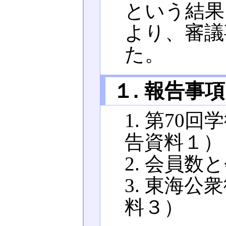
という結果
より、審議
た。
１. 報告
1. 第70
告資料１）
2. 会員
3. 東海
料３）