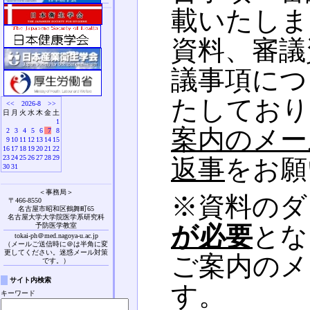
載いたしま
資料、審議
議事項につ
たしており
<<
2026-8
>>
日
月
火
水
木
金
土
1
案内のメー
2
3
4
5
6
7
8
9
10
11
12
13
14
15
16
17
18
19
20
21
22
23
24
25
26
27
28
29
返事
をお願
30
31
＜事務局＞
※資料のダ
〒466-8550
名古屋市昭和区鶴舞町65
名古屋大学大学院医学系研究科
予防医学教室
が必要
とな
tokai-ph＠med.nagoya-u.ac.jp
（メールご送信時に＠は半角に変
更してください。迷惑メール対策
ご案内のメ
です。）
サイト内検索
す。
キーワード