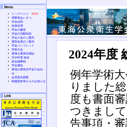
Menu
トップページ
NEW!
理事長あいさつ
学会会則
役員名簿
学会の趣旨
学会の活動目的
学会入会のご案内
賛助会員のご案内
学会パンフレット
2024年度
学術大会
東海公衆衛生雑誌
2026年度 総会
総会議事録
学会通信
東海公衆衛生学会のあゆ
例年学術大
み
会員意向調査
関連団体等からのお知らせ
りました総
度も書面審
Link
つきまして
告事項・審