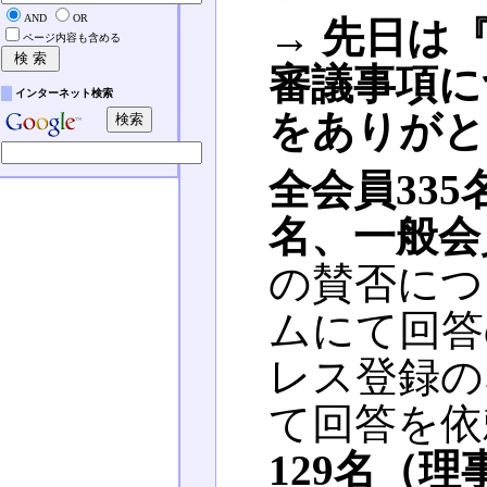
AND
OR
→ 先日は『
ページ内容も含める
審議事項に
インターネット検索
をありがと
全会員335
名、一般会
の賛否につ
ムにて回答
レス登録の
て回答を依
129名（理