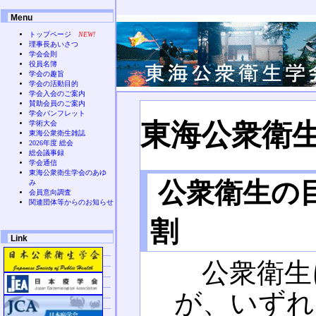
Menu
トップページ
NEW!
理事長あいさつ
学会会則
役員名簿
学会の趣旨
学会の活動目的
学会入会のご案内
賛助会員のご案内
学会パンフレット
東海公衆衛
学術大会
東海公衆衛生雑誌
2026年度 総会
総会議事録
学会通信
東海公衆衛生学会のあゆ
公衆衛生の
み
会員意向調査
関連団体等からのお知らせ
割
Link
公衆衛生
が、いずれ