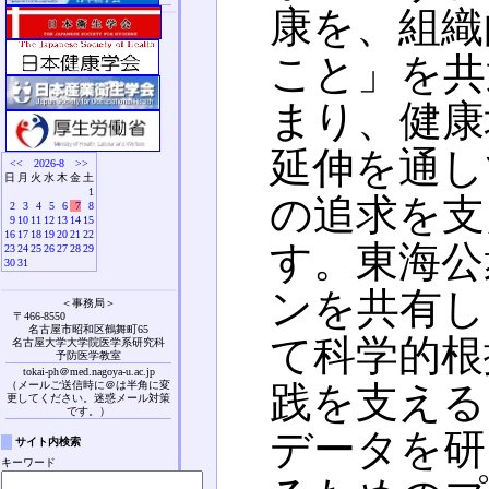
康を、組織
こと」を共
まり、健康
延伸を通し
<<
2026-8
>>
日
月
火
水
木
金
土
1
の追求を支
2
3
4
5
6
7
8
9
10
11
12
13
14
15
16
17
18
19
20
21
22
す。東海公
23
24
25
26
27
28
29
30
31
ンを共有し
＜事務局＞
〒466-8550
名古屋市昭和区鶴舞町65
て科学的根
名古屋大学大学院医学系研究科
予防医学教室
tokai-ph＠med.nagoya-u.ac.jp
践を支える
（メールご送信時に＠は半角に変
更してください。迷惑メール対策
です。）
データを研
サイト内検索
キーワード