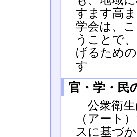
すます高ま
学会は、こ
うことで、
げるための
す
官・学・民
公衆衛生
（アート）
スに基づか