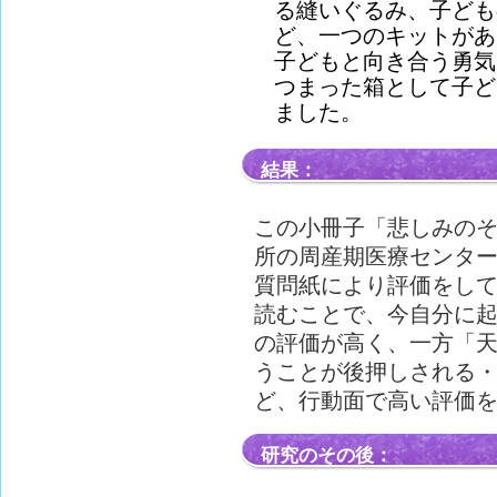
る縫いぐるみ、子ども
ど、一つのキットがあ
子どもと向き合う勇気
つまった箱として子ど
ました。
結果：
この小冊子「悲しみの
所の周産期医療センタ
質問紙により評価をし
読むことで、今自分に
の評価が高く、一方「
うことが後押しされる
ど、行動面で高い評価
研究のその後：