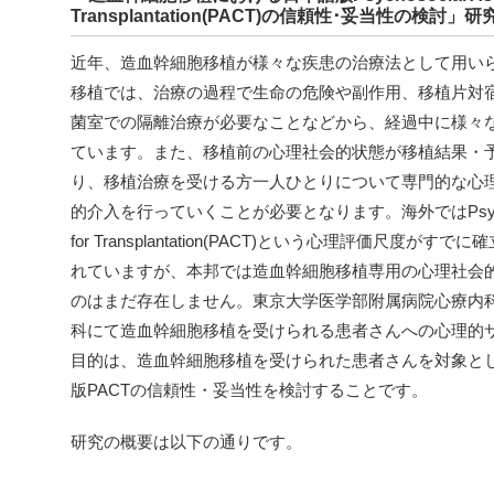
Transplantation(PACT)の信頼性･妥当性の検討」
近年、造血幹細胞移植が様々な疾患の治療法として用い
移植では、治療の過程で生命の危険や副作用、移植片対
菌室での隔離治療が必要なことなどから、経過中に様々
ています。また、移植前の心理社会的状態が移植結果・
り、移植治療を受ける方一人ひとりについて専門的な心
的介入を行っていくことが必要となります。海外ではPsychosocial 
for Transplantation(PACT)という心理評価尺
れていますが、本邦では造血幹細胞移植専用の心理社会
のはまだ存在しません。東京大学医学部附属病院心療内科で
科にて造血幹細胞移植を受けられる患者さんへの心理的
目的は、造血幹細胞移植を受けられた患者さんを対象とし
版PACTの信頼性・妥当性を検討することです。
研究の概要は以下の通りです。