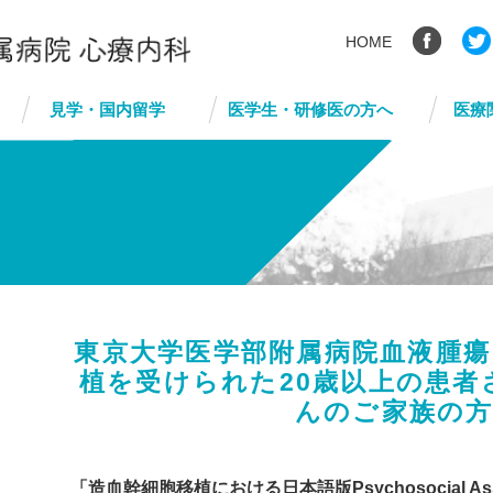
HOME
見学・国内留学
医学生・研修医の方へ
医療
東京大学医学部附属病院血液腫瘍
植を受けられた20歳以上の患者
んのご家族の
「造血幹細胞移植における日本語版Psychosocial Assessm