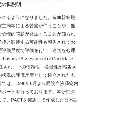
研究の御説明
られるようになりました。造血幹細胞
宿主病等による苦痛が伴うことや、無
な心理的問題が発生することが知られ
予後と関連する可能性も報告されてお
理評価尺度で評価を行い、適切な心理
Assessment of Candidates
度がすでに確立され、その信頼性・妥当性が報告さ
的状況の評価尺度として確立されたも
は、1996年6月より同院血液腫瘍内
サポートを行っております。本研究の
て、PACTを邦訳して作成した日本語