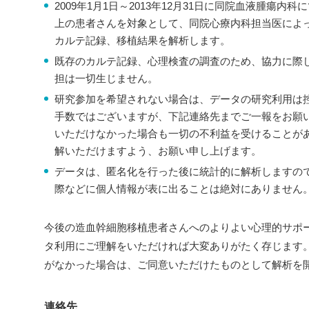
2009年1月1日～2013年12月31日に同院血液腫瘍内
上の患者さんを対象として、同院心療内科担当医によ
カルテ記録、移植結果を解析します。
既存のカルテ記録、心理検査の調査のため、協力に際
担は一切生じません。
研究参加を希望されない場合は、データの研究利用は
手数ではございますが、下記連絡先までご一報をお願
いただけなかった場合も一切の不利益を受けることが
解いただけますよう、お願い申し上げます。
データは、匿名化を行った後に統計的に解析しますの
際などに個人情報が表に出ることは絶対にありません
今後の造血幹細胞移植患者さんへのよりよい心理的サポ
タ利用にご理解をいただければ大変ありがたく存じます。な
がなかった場合は、ご同意いただけたものとして解析を
連絡先