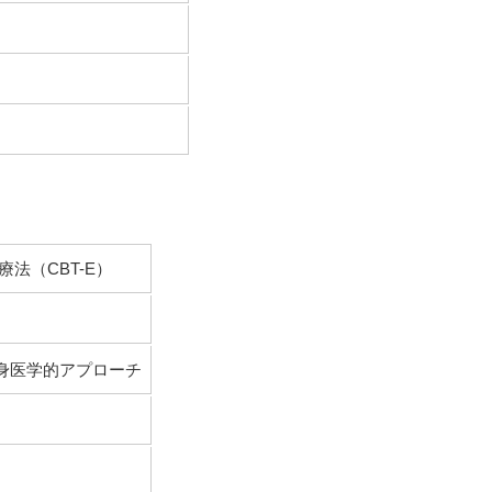
法（CBT-E）
心身医学的アプローチ