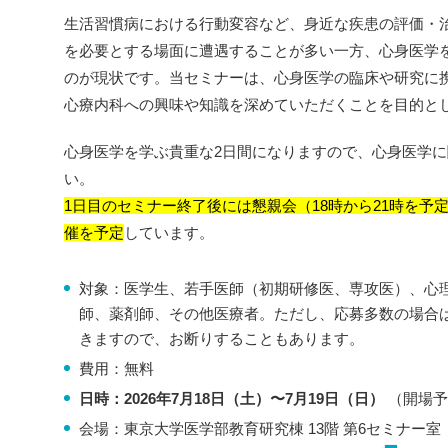
生活習慣病における行動変容など、身近な疾患の評価・
を必要とする場面に遭遇することが多い一方、心身医学
のが現状です。当セミナーは、心身医学の臨床や研究に
心療内科への興味や知識を深めていただくことを目的と
心身医学を学ぶ貴重な2日間になりますので、心身医学
い。
1日目のセミナー終了後には懇親会（18時から21時を予
催を予定
しています。
対象：医学生、若手医師（初期研修医、専攻医）、心
師、薬剤師、その他医療者。ただし、応募多数の場合
きますので、お断りすることもあります。
費用：無料
日時：2026年7月18日（土）〜7月19日（日）
（開場予定:
会場：東京大学医学部教育研究棟 13階 第6セミナー室