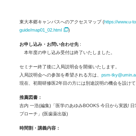
東大本郷キャンパスへのアクセスマップ (
https://www.u-t
guide/map01_02.html
)
お申し込み・お問い合わせ先
:
本年度の申し込み受付は終了いたしました。
セミナー終了後に入局説明会を開催いたします。
入局説明会への参加を希望される方は、
psm-tky@umin.ac
現在、初期研修医2年目の方には別途説明の機会を設け
推薦図書：
吉内 一浩(編集)「医学のあゆみBOOKS 今日から実践!
プローチ」(医歯薬出版)
時間割・講義内容：