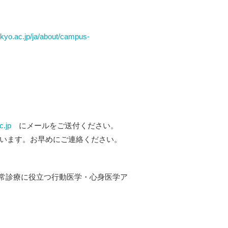
okyo.ac.jp/ja/about/campus-
.jp
にメールをご送付ください。
ています。お早めにご連絡ください。
 日常診療に役立つ行動医学・心身医学ア