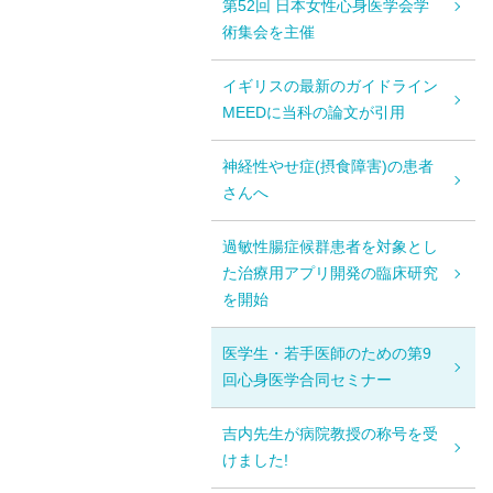
第52回 日本女性心身医学会学
術集会を主催
イギリスの最新のガイドライン
MEEDに当科の論文が引用
神経性やせ症(摂食障害)の患者
さんへ
過敏性腸症候群患者を対象とし
た治療用アプリ開発の臨床研究
を開始
医学生・若手医師のための第9
回心身医学合同セミナー
吉内先生が病院教授の称号を受
けました!