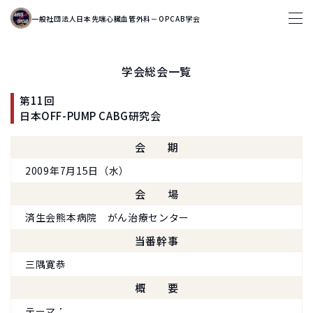
一般社団法人日本先端心臓血管外科－OPCAB学会
学会総会一覧
第11回
日本OFF-PUMP CABG研究会
会期
2009年7月15日（水）
会場
済生会熊本病院 がん治療センター
当番幹事
三隅寛恭
概要
テーマ