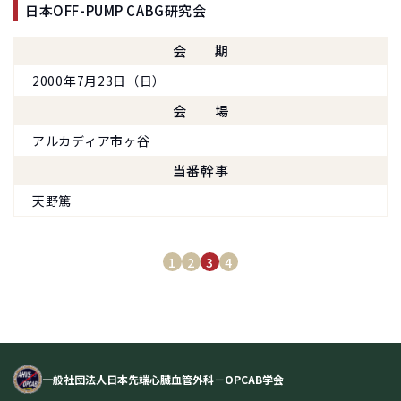
日本OFF-PUMP CABG研究会
会期
2000年7月23日（日）
会場
アルカディア市ヶ谷
当番幹事
天野篤
1
2
3
4
一般社団法人日本先端心臓血管外科－OPCAB学会