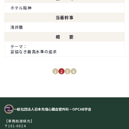
ホテル阪神
当番幹事
浅井徹
概要
テーマ
妥協なき最高水準の追求
1
2
3
4
一般社団法人日本先端心臓血管外科－OPCAB学会
【事務局連絡先】
〒101-0024