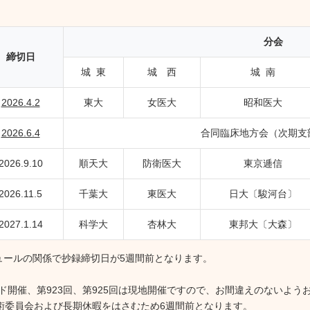
分会
締切日
城 東
城 西
城 南
2026.4.2
東大
女医大
昭和医大
2026.6.4
合同臨床地方会（次期支
2026.9.10
順天大
防衛医大
東京逓信
2026.11.5
千葉大
東医大
日大〔駿河台〕
2027.1.14
科学大
杏林大
東邦大〔大森〕
ジュールの関係で抄録締切日が5週間前となります。
ド開催、第923回、第925回は現地開催ですので、お間違えのないよう
学術委員会および長期休暇をはさむため6週間前となります。