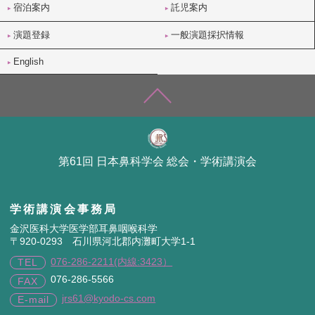
宿泊案内
託児案内
演題登録
一般演題採択情報
English
第61回 日本鼻科学会 総会・学術講演会
学術講演会事務局
金沢医科大学医学部耳鼻咽喉科学
〒920-0293 石川県河北郡内灘町大学1-1
076-286-2211(内線:3423）
TEL
076-286-5566
FAX
jrs61@kyodo-cs.com
E-mail