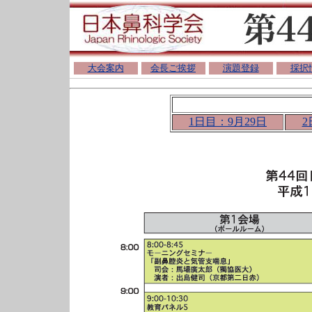
大会案内
会長ご挨拶
演題登録
採択
1日目：9月29日
2