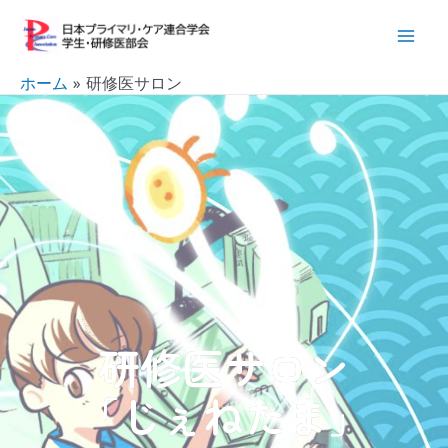
内
Mai
容
Men
を
ホーム
研修医サロン
ス
キ
ッ
プ
研修医サロン
「じぇねたま」