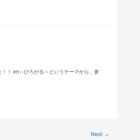
た！！ en～ひろがる～というテーマから、参
Next
→