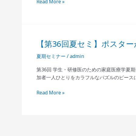
Read More »
ル
例
確
募
認
集
の
に
お
つ
【第36回夏セミ】ポスタ
願
【第
い
い
36
て
夏期セミナー
/
admin
回
の
夏
第36回 学生・研修医のための家庭医療学夏
ご
セ
加者一人ひとりをカラフルなパズルのピース
案
ミ】
内
ポ
Read More »
ス
タ
ー
が
完