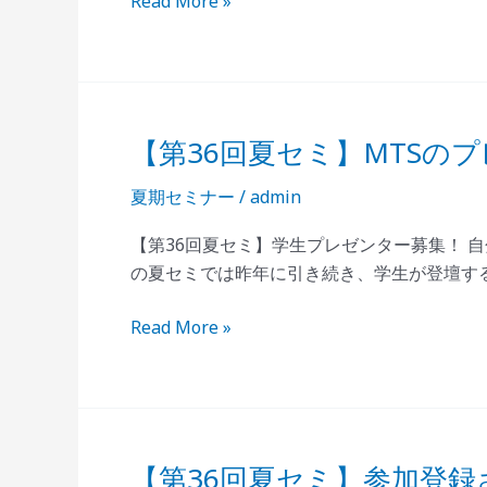
Read More »
展
グ
加
施
ラ
者
設
ム
サ
募
紹
イ
集
介
ト」
【第36回夏セミ】MTSの
の
【第
動
紹
お
36
画
介
夏期セミナー
/
admin
知
回
掲
ら
夏
載
【第36回夏セミ】学生プレゼンター募集！ 
せ》
セ
申
の夏セミでは昨年に引き続き、学生が登壇するMeeti
ミ】
込
MTS
延
Read More »
の
長
プ
の
レ
お
ゼ
知
ン
ら
【第36回夏セミ】参加登
【第
タ