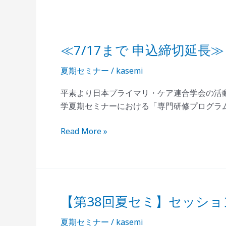
≪7/17まで 申込締切延長
≪7/17
ま
夏期セミナー
/
kasemi
で
申
平素より日本プライマリ・ケア連合学会の活動
込
学夏期セミナーにおける「専門研修プログラム
締
切
Read More »
延
長
≫
専
門
【第38回夏セミ】セッシ
【第
研
38
修
夏期セミナー
/
kasemi
回