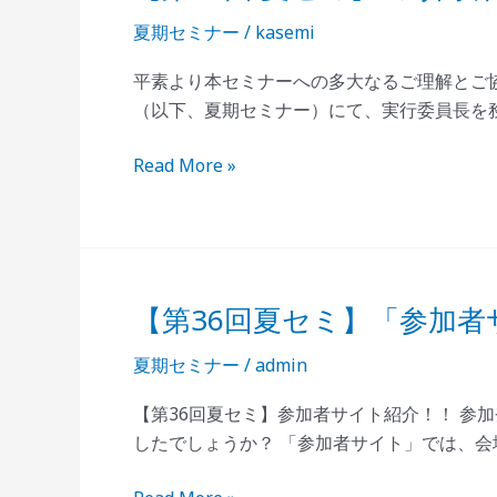
37
家
夏期セミナー
/
kasemi
回
庭
夏
医
平素より本セミナーへの多大なるご理解とご協
セ
療
（以下、夏期セミナー）にて、実行委員長を
ミ】
学
《専
夏
Read More »
門
期
研
セ
修
ミ
プ
ナ
ロ
ー】
【第36回夏セミ】「参加者
【第
グ
《専
36
ラ
門
夏期セミナー
/
admin
回
ム
研
夏
【第36回夏セミ】参加者サイト紹介！！ 参
紹
修
セ
したでしょうか？ 「参加者サイト」では、
介
プ
ミ】
出
ロ
「参