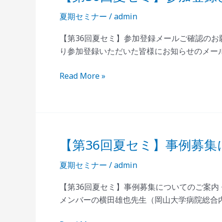
せ》
36
ー
夏期セミナー
/
admin
回
募
夏
【第36回夏セミ】参加登録メールご確認のお
集
セ
り参加登録いただいた皆様にお知らせのメー
中！
ミ】
参
Read More »
加
登
録
さ
れ
【第36回夏セミ】事例募
【第
た
36
皆
夏期セミナー
/
admin
回
様
夏
【第36回夏セミ】事例募集についてのご案内
へ
セ
メンバーの横田雄也先生（岡山大学病院総合
メ
ミ】
ー
事