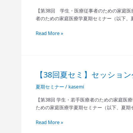
プ
夏
【第38回 学生・医療従事者のための家庭医
ロ
セ
者のための家庭医療学夏期セミナー（以下、夏
グ
ミ】
ラ
セ
Read More »
ム
ッ
紹
シ
介
ョ
ン
公
【38回夏セミ】セッショ
【38
募
回
の
夏期セミナー
/
kasemi
夏
延
セ
【第38回 学生・若手医療者のための家庭医
長
ミ】
ための家庭医療学夏期セミナー（以下、夏期
の
セ
お
ッ
Read More »
知
シ
ら