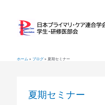
内
投
容
稿
を
の
ス
ペ
キ
ー
ッ
ジ
プ
送
り
ホーム
ブログ
夏期セミナー
夏期セミナー