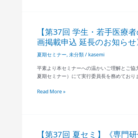
ョ
せ
ン
公
募
【第37回 学生・若手医療
【第
開
37
画掲載申込 延長のお知らせ
始
回
の
学
夏期セミナー
,
未分類
/
kasemi
お
生・
知
平素より本セミナーへの温かいご理解とご協力
若
ら
夏期セミナー）にて実行委員長を務めており
手
せ
医
Read More »
療
者
の
た
め
【第37回 夏セミ】《専門
【第
の