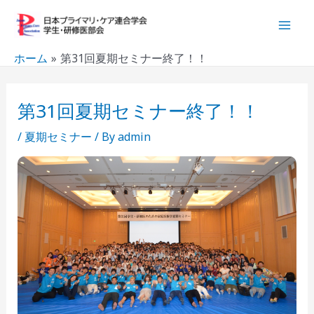
内
Post
Mai
容
navigation
Men
を
ホーム
第31回夏期セミナー終了！！
ス
キ
ッ
第31回夏期セミナー終了！！
プ
/
夏期セミナー
/ By
admin