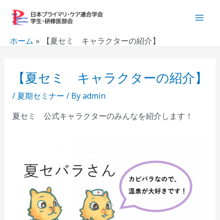
内
Post
Mai
容
navigation
Men
を
ホーム
【夏セミ キャラクターの紹介】
ス
キ
ッ
【夏セミ キャラクターの紹介】
プ
/
夏期セミナー
/ By
admin
夏セミ 公式キャラクターのみんなを紹介します！