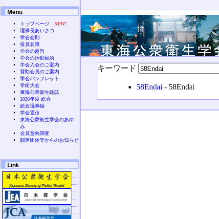
Menu
トップページ
NEW!
理事長あいさつ
学会会則
役員名簿
学会の趣旨
学会の活動目的
学会入会のご案内
キーワード
賛助会員のご案内
学会パンフレット
学術大会
58Endai
- 58Endai
東海公衆衛生雑誌
2026年度 総会
総会議事録
学会通信
東海公衆衛生学会のあゆ
み
会員意向調査
関連団体等からのお知らせ
Link