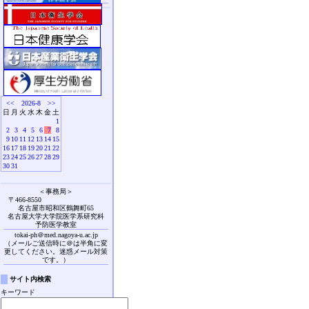
<<
2026-8
>>
日
月
火
水
木
金
土
1
2
3
4
5
6
7
8
9
10
11
12
13
14
15
16
17
18
19
20
21
22
23
24
25
26
27
28
29
30
31
＜事務局＞
〒466-8550
名古屋市昭和区鶴舞町65
名古屋大学大学院医学系研究科
予防医学教室
tokai-ph＠med.nagoya-u.ac.jp
（メールご送信時に＠は半角に変
更してください。迷惑メール対策
です。）
サイト内検索
キーワード