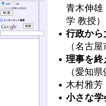
AND
OR
青木伸雄
ページ内容も含める
学 教授）
インターネット検索
行政から
（名古屋
理事を終
（愛知県
木村雅芳
小さな学