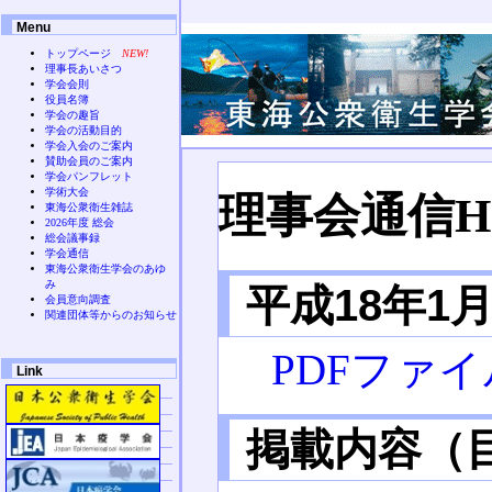
Menu
トップページ
NEW!
理事長あいさつ
学会会則
役員名簿
学会の趣旨
学会の活動目的
学会入会のご案内
賛助会員のご案内
学会パンフレット
学術大会
理事会通信H1
東海公衆衛生雑誌
2026年度 総会
総会議事録
学会通信
東海公衆衛生学会のあゆ
み
平成18年1
会員意向調査
関連団体等からのお知らせ
PDFファイ
Link
掲載内容（