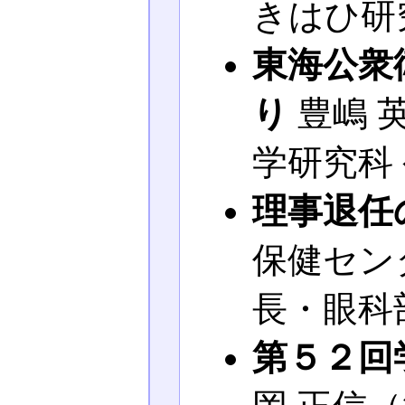
きはひ研
東海公衆
り
豊嶋 
学研究科
理事退任
保健セン
長・眼科
第５２回