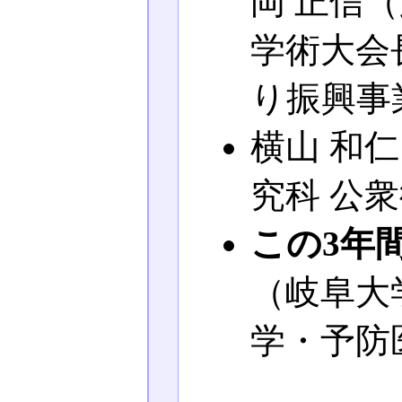
岡 正信
学術大会
り振興事
横山 和
究科 公
この3年
（岐阜大
学・予防