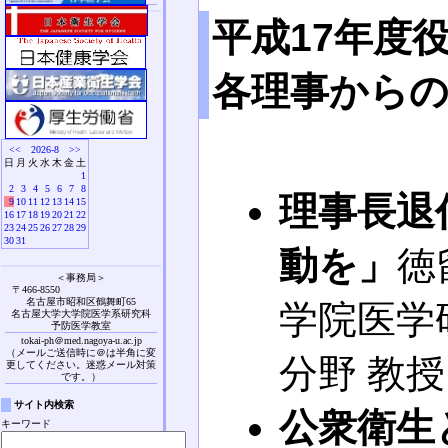
平成17年
各理事から
<<
2026-8
>>
日
月
火
水
木
金
土
1
2
3
4
5
6
7
8
理事長退
9
10
11
12
13
14
15
16
17
18
19
20
21
22
23
24
25
26
27
28
29
30
31
動を」
徳
＜事務局＞
〒466-8550
名古屋市昭和区鶴舞町65
学院医学
名古屋大学大学院医学系研究科
予防医学教室
tokai-ph＠med.nagoya-u.ac.jp
（メールご送信時に＠は半角に変
分野 教
更してください。迷惑メール対策
です。）
サイト内検索
公衆衛生
キーワード