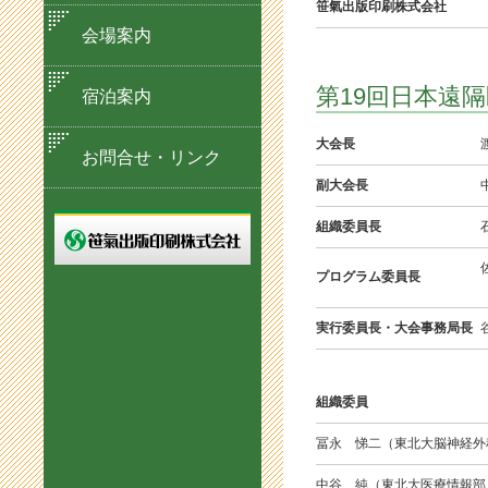
笹氣出版印刷株式会社
会場案内
第19回日本遠
宿泊案内
大会長
お問合せ・リンク
副大会長
組織委員長
プログラム委員長
実行委員長・大会事務局長
組織委員
冨永 悌二（東北大脳神経外
中谷 純（東北大医療情報部