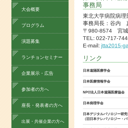
事務局
大会概要
東北大学病院病理
事務局長：谷内 
プログラム
〒980-8574 
TEL: 022-717-744
演題募集
E-mail:
jtta2015-g
リンク
ランチョンセミナー
日本遠隔医療学会
企業展示・広告
日本医療情報学会
参加者の方へ
NPO法人日本遠隔医療協会
日本病理学会
座長・発表者の方へ
日本デジタルパソロジー研究
（旧日本テレパソロジー・バ
出展・共催企業の方へ