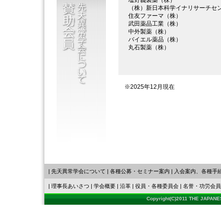
塩野義製薬（株）
（株）新日本科学イナリサーチセ
住友ファーマ（株）
武田薬品工業（株）
中外製薬（株）
バイエル薬品（株）
丸石製薬（株）
※2025年12月現在
|
先天異常学会について
|
各種公募
・
セミナー案内
|
入会案内、各種手
|
理事長あいさつ
|
学会概要
|
沿革
|
役員・各種委員会
|
名誉・功労会員
Copyright(C)2011 THE JAPAN