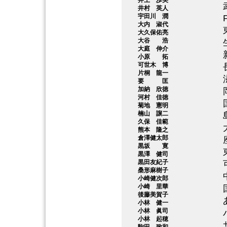
井上 歩美
井村 英人
宇田川 潤
大内 淑代
大久保佑亮
大谷 浩
大庭 伸介
小原 拓
可世木 博
片桐 龍一
要 匡
加納 欣徳
河村 佳徳
菊地 憲明
楠山 譲二
久保 佳範
熊本 隆之
倉澤健太郎
黒坂 寛
黒澤 健司
黒田友紀子
桑形麻樹子
小崎健次郎
小崎 里華
後藤美賀子
小林 健一
小林 眞司
小林 起穂