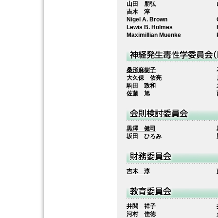
山田 朋弘
吉木 淳
Nigel A. Brown
Lewis B. Holmes
Maximillian Muenke
桑形麻樹子
大久保 佑亮
駒田 致和
佐藤 旭
黒澤 健司
坂田 ひろみ
吉木 淳
井関 祥子
河村 佳徳