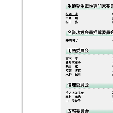
松本 清
中西 剛
松田 葵
井関 祥子
吉木 淳
桑形麻樹子
隅田 寛
沼部 博直
水野 誠司
浜之上はるか
種村 光代
山中美智子