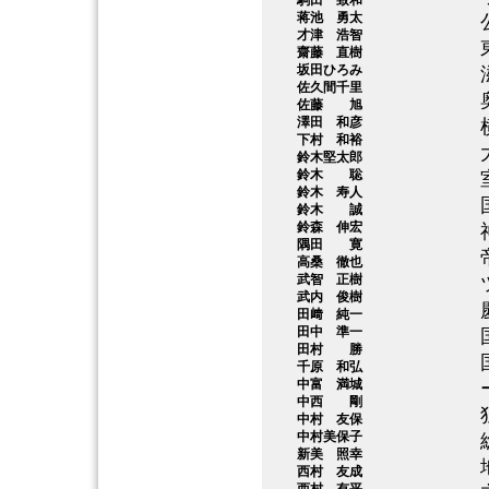
駒田 致和
蒋池 勇太
才津 浩智
齋藤 直樹
坂田ひろみ
佐久間千里
佐藤 旭
澤田 和彦
下村 和裕
鈴木堅太郎
鈴木 聡
鈴木 寿人
鈴木 誠
鈴森 伸宏
隅田 寛
高桑 徹也
武智 正樹
武内 俊樹
田﨑 純一
田中 準一
田村 勝
千原 和弘
中富 満城
中西 剛
中村 友保
中村美保子
新美 照幸
西村 友成