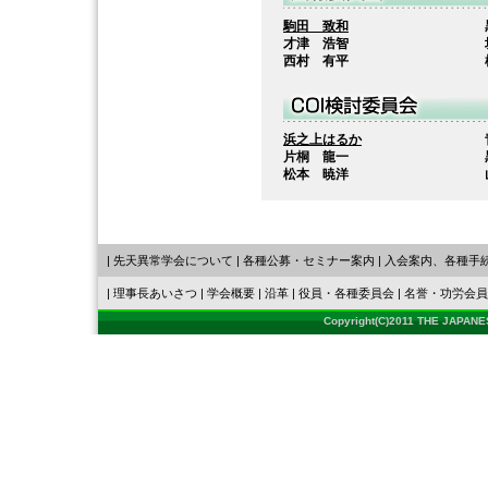
駒田 致和
才津 浩智
西村 有平
浜之上はるか
片桐 龍一
松本 暁洋
|
先天異常学会について
|
各種公募
・
セミナー案内
|
入会案内、各種手
|
理事長あいさつ
|
学会概要
|
沿革
|
役員・各種委員会
|
名誉・功労会員
Copyright(C)2011 THE JAPAN