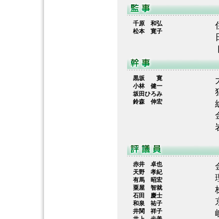
千原 和弘
松本 寛子
黒坂 寛
小林 健一
坂田ひろみ
鈴森 伸宏
赤井 卓也
天野 孝紀
有馬 昭宏
粟屋 智就
石田 慶士
和泉 祐子
井関 祥子