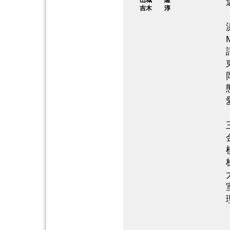
山城 隆
吉木 淳