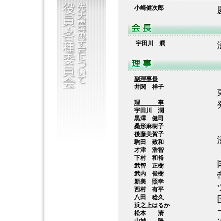
小崎健次郎
宇田川 潤
副理事長
井関 祥子
理 事
宇田川 潤
黒澤 健司
桑形麻樹子
後藤美賀子
駒田 致和
才津 浩智
下村 和裕
武智 正樹
武内 俊樹
新美 照幸
西村 有平
八田 稔久
浜之上はるか
松本 清