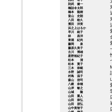
西村 有平
則武 健一
橋詰令太郎
橋本 龍樹
畠山 史朗
八田 稔久
濱田 洋実
浜之上はるか
早川 統子
林 昌洋
東堀 紀尚
藤岡 泉
藤原久美子
古川 博雄
星野裕紀子
松本 清
松本 寛子
三木 崇範
水野 誠司
村島 温子
森山 啓司
八鍬 奈穂
山岸 敏之
山城 隆
山田 重人
山田 崇弘
山田 朋弘
山中美智子