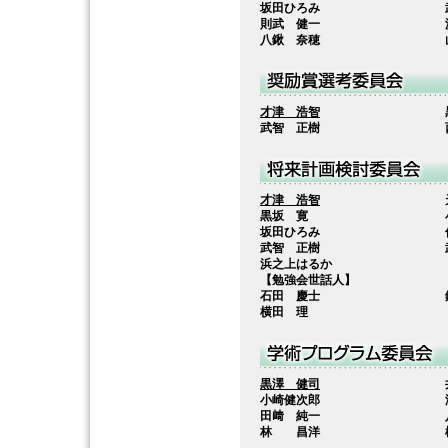
坂田ひろみ
則武 健一
八鍬 奈穂
才津 浩智
武智 正樹
才津 浩智
黒坂 寛
坂田ひろみ
武智 正樹
浜之上はるか
【勉強会世話人】
石田 慶士
横田 理
黒澤 健司
小崎健次郎
田﨑 純一
林 昌洋