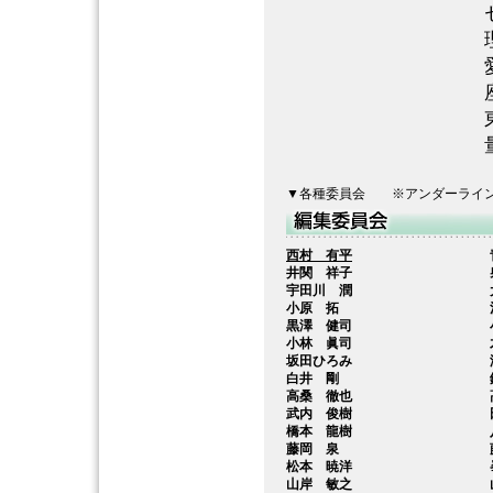
▼各種委員会 ※アンダーライ
西村 有平
井関 祥子
宇田川 潤
小原 拓
黒澤 健司
小林 眞司
坂田ひろみ
白井 剛
高桑 徹也
武内 俊樹
橋本 龍樹
藤岡 泉
松本 暁洋
山岸 敏之