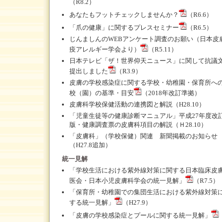
（R8.2）
あなたもフットチェックしませんか？
（R6.6）
「爪の健康」に関するプレスセミナー
（R6.5）
じんましんのWEBアンケート調査のお願い（日本皮
疫アレルギー学会より）
（R5.11）
日本テレビ「ザ！世界仰天ニュース」に関して抗議
提出しました
（R3.9）
皮膚の学校感染症に関する学校・幼稚園・保育所へ
校（園）の基準・目安
（2018年改訂準拠）
皮膚科学校保健活動の連携図と解説
（H28.10）
「児童生徒等の健康診断マニュアル」平成27年度改
版・健康調査票の皮膚科項目の解説
（Ｈ28.10）
「皮膚科」（学校保健）関連 新聞掲載のお知らせ
（H27.8追加）
統一見解
「学校生活における紫外線対策に関する日本臨床皮
医会・日本小児皮膚科学会の統一見解」
（R7.5）
「保育所・幼稚園での集団生活における紫外線対策
する統一見解」
（H27.9）
「皮膚の学校感染症とプールに関する統一見解」